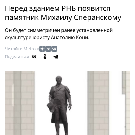
Петербург
Перед зданием РНБ появится
Россия
памятник Михаилу Сперанскому
Мир
Здоровье
Он будет симметричен ранее установленной
Еда
скульптуре юристу Анатолию Кони.
Туризм
Читайте Metro в
Мода
Поделиться
Театр
Кино
Афиша
Книги
Выставки
Пресс-
релизы
О
Metro
Стримы