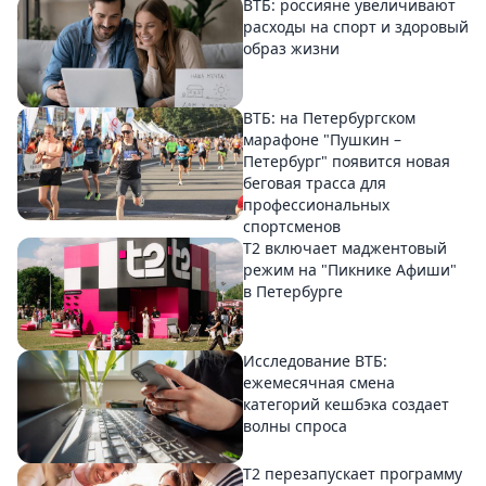
ВТБ: россияне увеличивают
расходы на спорт и здоровый
образ жизни
ВТБ: на Петербургском
марафоне "Пушкин –
Петербург" появится новая
беговая трасса для
профессиональных
спортсменов
Т2 включает маджентовый
режим на "Пикнике Афиши"
в Петербурге
Исследование ВТБ:
ежемесячная смена
категорий кешбэка создает
волны спроса
Т2 перезапускает программу