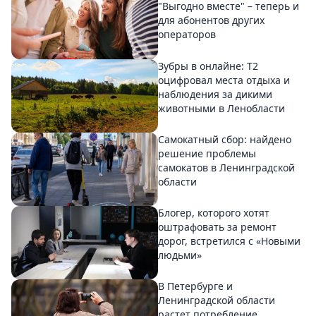
"Выгодно вместе" – теперь и
для абонентов других
операторов
Зубры в онлайне: Т2
оцифровал места отдыха и
наблюдения за дикими
животными в Ленобласти
Самокатный сбор: найдено
решение проблемы
самокатов в Ленинградской
области
Блогер, которого хотят
оштрафовать за ремонт
дорог, встретился с «Новыми
людьми»
В Петербурге и
Ленинградской области
растет потребление