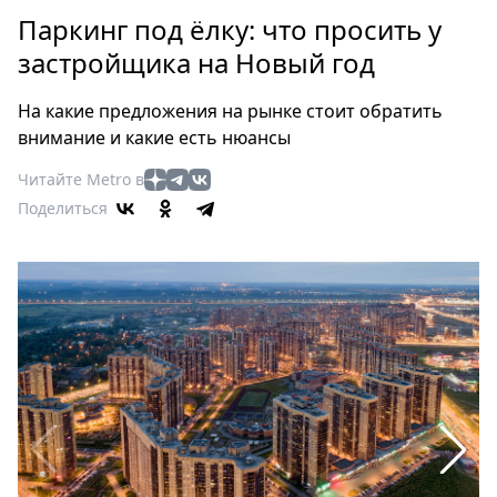
Петербург
Паркинг под ёлку: что просить у
Россия
застройщика на Новый год
Мир
Здоровье
На какие предложения на рынке стоит обратить
Еда
внимание и какие есть нюансы
Туризм
Читайте Metro в
Мода
Поделиться
Театр
Кино
Афиша
Книги
Выставки
Пресс-
релизы
О
Metro
Стримы