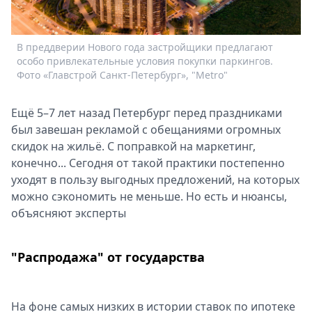
Спецпроекты
Звезды
В преддверии Нового года застройщики предлагают
Д
Выборы
особо привлекательные условия покупки паркингов.
п
2026
Фото «Главстрой Санкт-Петербург», "Metro"
п
Скачай
Metro
Ещё 5–7 лет назад Петербург перед праздниками
был завешан рекламой с обещаниями огромных
скидок на жильё. С поправкой на маркетинг,
конечно... Сегодня от такой практики постепенно
уходят в пользу выгодных предложений, на которых
можно сэкономить не меньше. Но есть и нюансы,
объясняют эксперты
"Распродажа" от государства
На фоне самых низких в истории ставок по ипотеке