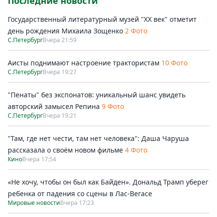
Последние новости
Государственный литературный музей "ХХ век" отметит
день рождения Михаила Зощенко
2 Фото
С.Петербург
Вчера 21:59
Аисты поднимают настроение трактористам
10 Фото
С.Петербург
Вчера 19:27
"Пенаты" без экспонатов: уникальный шанс увидеть
авторский замысел Репина
9 Фото
С.Петербург
Вчера 19:21
"Там, где нет чести, там нет человека": Даша Чаруша
рассказала о своём новом фильме
4 Фото
Кино
Вчера 17:54
«Не хочу, чтобы он был как Байден». Дональд Трамп уберег
ребенка от падения со сцены в Лас-Вегасе
Мировые новости
Вчера 17:23