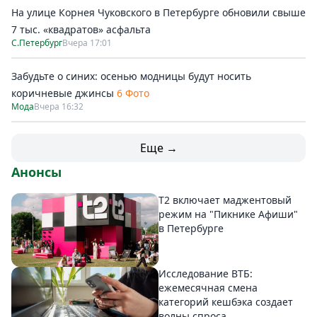
На улице Корнея Чуковского в Петербурге обновили свыше
7 тыс. «квадратов» асфальта
С.Петербург
Вчера 17:01
Забудьте о синих: осенью модницы будут носить
коричневые джинсы
6 Фото
Мода
Вчера 16:32
Еще →
Анонсы
Т2 включает маджентовый
режим на "Пикнике Афиши"
в Петербурге
Исследование ВТБ:
ежемесячная смена
категорий кешбэка создает
волны спроса