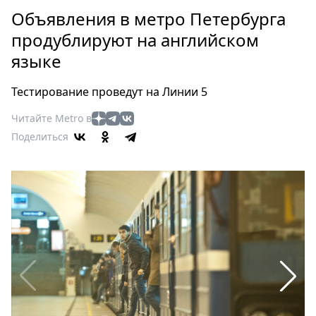
Петербург
Объявления в метро Петербурга
Россия
продублируют на английском
Мир
языке
Здоровье
Еда
Тестирование проведут на Линии 5
Туризм
Мода
Читайте Metro в
Поделиться
Театр
Кино
Афиша
Книги
Выставки
Пресс-
релизы
О
Metro
Стримы