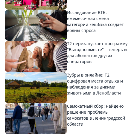
Исследование ВТБ:
ежемесячная смена
категорий кешбэка создает
волны спроса
Т2 перезапускает программу
"Выгодно вместе" – теперь и
для абонентов других
операторов
Зубры в онлайне: Т2
оцифровал места отдыха и
наблюдения за дикими
животными в Ленобласти
Самокатный сбор: найдено
решение проблемы
самокатов в Ленинградской
области