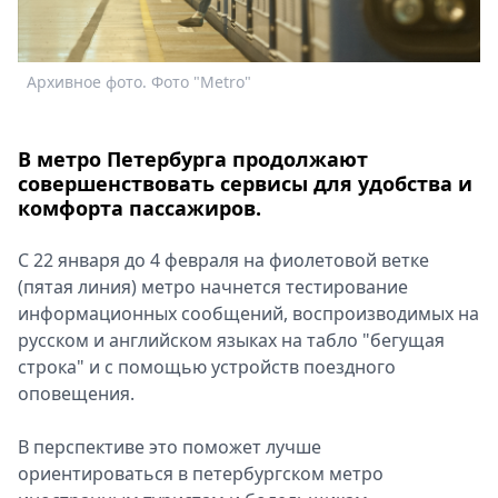
Спецпроекты
Звезды
Выборы
Архивное фото. Фото "Metro"
А
2026
Скачай
В метро Петербурга продолжают
Metro
совершенствовать сервисы для удобства и
комфорта пассажиров.
С 22 января до 4 февраля на фиолетовой ветке
(пятая линия) метро начнется тестирование
информационных сообщений, воспроизводимых на
русском и английском языках на табло "бегущая
строка" и с помощью устройств поездного
оповещения.
В перспективе это поможет лучше
ориентироваться в петербургском метро