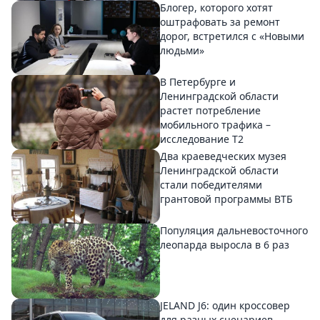
Блогер, которого хотят
оштрафовать за ремонт
дорог, встретился с «Новыми
людьми»
В Петербурге и
Ленинградской области
растет потребление
мобильного трафика –
исследование T2
Два краеведческих музея
Ленинградской области
стали победителями
грантовой программы ВТБ
Популяция дальневосточного
леопарда выросла в 6 раз
JELAND J6: один кроссовер
для разных сценариев