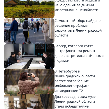
оцифровал места отдыха и
наблюдения за дикими
животными в Ленобласти
Самокатный сбор: найдено
решение проблемы
самокатов в Ленинградской
области
Блогер, которого хотят
оштрафовать за ремонт
дорог, встретился с «Новыми
людьми»
В Петербурге и
Ленинградской области
растет потребление
мобильного трафика –
исследование T2
Два краеведческих музея
Ленинградской области
стали победителями