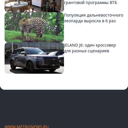
грантовой программы ВТБ
Популяция дальневосточного
леопарда выросла в 6 раз
JELAND J6: один кроссовер
для разных сценариев
WWW.METRONEWS.RU