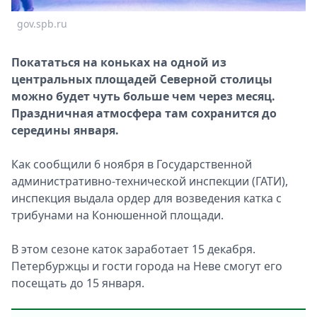
Спецпроекты
gov.spb.ru
Звезды
Выборы
Покататься на коньках на одной из
2026
центральных площадей Северной столицы
Скачай
можно будет чуть больше чем через месяц.
Metro
Праздничная атмосфера там сохранится до
середины января.
Как сообщили 6 ноября в Государственной
административно-технической инспекции (ГАТИ),
инспекция выдала ордер для возведения катка с
трибунами на Конюшенной площади.
В этом сезоне каток заработает 15 декабря.
Петербуржцы и гости города на Неве смогут его
посещать до 15 января.