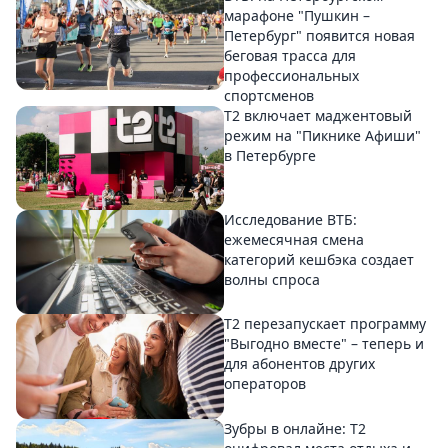
марафоне "Пушкин –
Петербург" появится новая
беговая трасса для
профессиональных
спортсменов
Т2 включает маджентовый
режим на "Пикнике Афиши"
в Петербурге
Исследование ВТБ:
ежемесячная смена
категорий кешбэка создает
волны спроса
Т2 перезапускает программу
"Выгодно вместе" – теперь и
для абонентов других
операторов
Зубры в онлайне: Т2