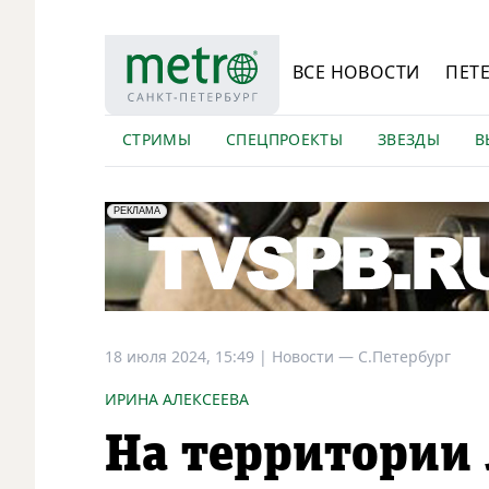
ВСЕ НОВОСТИ
ПЕТ
СТРИМЫ
СПЕЦПРОЕКТЫ
ЗВЕЗДЫ
В
erid: LdtCK5Efv
АО "ГАТР", ИНН: 7841320717
РЕКЛАМА
18 июля 2024, 15:49
|
Новости —
С.Петербург
ИРИНА АЛЕКСЕЕВА
На территории