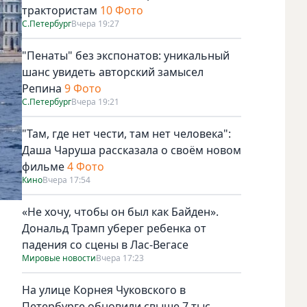
трактористам
10 Фото
С.Петербург
Вчера 19:27
"Пенаты" без экспонатов: уникальный
шанс увидеть авторский замысел
Репина
9 Фото
С.Петербург
Вчера 19:21
"Там, где нет чести, там нет человека":
Даша Чаруша рассказала о своём новом
фильме
4 Фото
Кино
Вчера 17:54
«Не хочу, чтобы он был как Байден».
Дональд Трамп уберег ребенка от
падения со сцены в Лас-Вегасе
Мировые новости
Вчера 17:23
На улице Корнея Чуковского в
Петербурге обновили свыше 7 тыс.