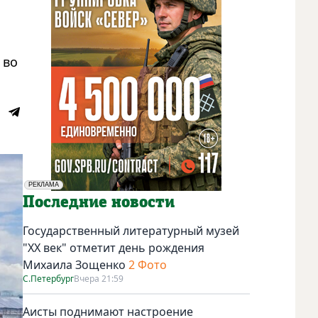
 во
РЕКЛАМА
Социальная реклама
Последние новости
Государственный литературный музей
"ХХ век" отметит день рождения
Михаила Зощенко
2 Фото
С.Петербург
Вчера 21:59
Аисты поднимают настроение