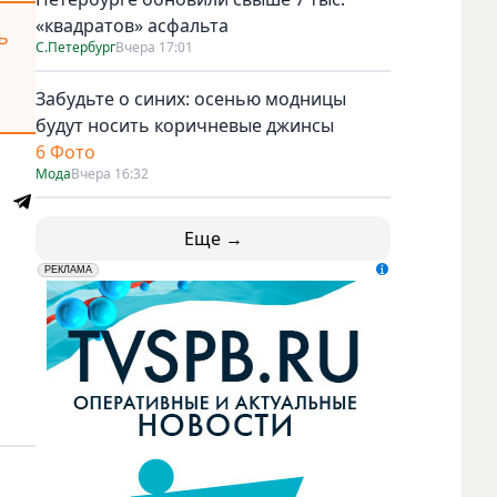
«квадратов» асфальта
ь
С.Петербург
Вчера 17:01
Забудьте о синих: осенью модницы
будут носить коричневые джинсы
6 Фото
Мода
Вчера 16:32
Еще →
erid: LdtCK5udn
АО "ГАТР", ИНН: 7841320717
РЕКЛАМА