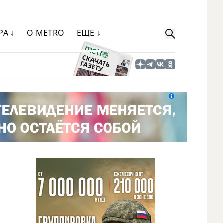
РА ↓
О METRO
ЕЩЕ ↓