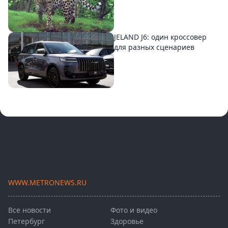
JELAND J6: один кроссовер
для разных сценариев
WWW.METRONEWS.RU
Все новости
Фото и видео
Петербург
Здоровье