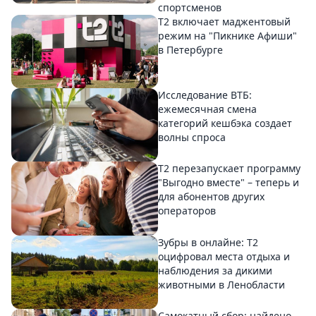
спортсменов
Т2 включает маджентовый
режим на "Пикнике Афиши"
в Петербурге
Исследование ВТБ:
ежемесячная смена
категорий кешбэка создает
волны спроса
Т2 перезапускает программу
"Выгодно вместе" – теперь и
для абонентов других
операторов
Зубры в онлайне: Т2
оцифровал места отдыха и
наблюдения за дикими
животными в Ленобласти
Самокатный сбор: найдено