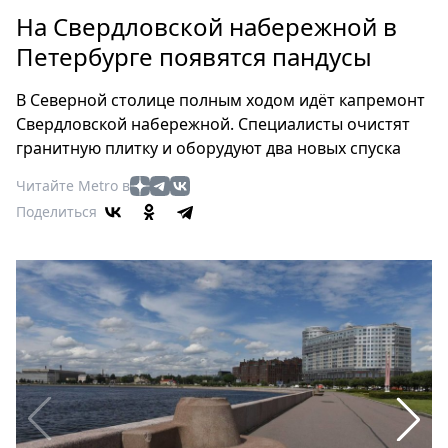
Петербург
На Свердловской набережной в
Россия
Петербурге появятся пандусы
Мир
Здоровье
В Северной столице полным ходом идёт капремонт
Еда
Свердловской набережной. Специалисты очистят
Туризм
гранитную плитку и оборудуют два новых спуска
Мода
Читайте Metro в
Театр
Поделиться
Кино
Афиша
Книги
Выставки
Пресс-
релизы
О
Metro
Стримы