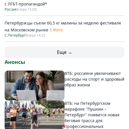
с ЛГБТ-пропагандой*
Россия
Вчера 15:08
Петербуржцы съели 60,5 кг малины за неделю фестиваля
на Московском рынке
5 Фото
С.Петербург
Вчера 14:22
Еще →
Анонсы
ВТБ: россияне увеличивают
расходы на спорт и здоровый
образ жизни
ВТБ: на Петербургском
марафоне "Пушкин –
Петербург" появится новая
беговая трасса для
профессиональных