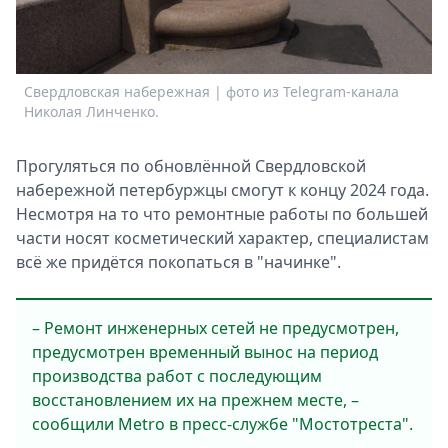
Спецпроекты
Звезды
Выборы
Свердловская набережная | фото из Telegram-канала
С
2026
Николая Линченко.
Н
Скачай
Metro
Прогуляться по обновлённой Свердловской
набережной петербуржцы смогут к концу 2024 года.
Несмотря на то что ремонтные работы по большей
части носят косметический характер, специалистам
всё же придётся покопаться в "начинке".
– Ремонт инженерных сетей не предусмотрен,
предусмотрен временный вынос на период
производства работ с последующим
восстановлением их на прежнем месте, –
сообщили Metro в пресс-службе "Мостотреста".