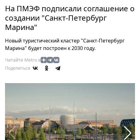
Петербург
На ПМЭФ подписали соглашение о
Россия
создании "Санкт-Петербург
Мир
Марина"
Здоровье
Еда
Новый туристический кластер "Санкт-Петербург
Туризм
Марина" будет построен к 2030 году.
Мода
Читайте Metro в
Театр
Поделиться
Кино
Афиша
Книги
Выставки
Пресс-
релизы
О
Metro
Стримы