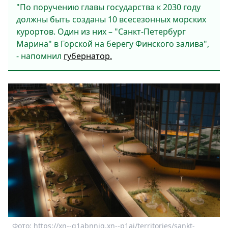
"По поручению главы государства к 2030 году
должны быть созданы 10 всесезонных морских
курортов. Один из них – "Санкт‑Петербург
Марина" в Горской на берегу Финского залива",
- напомнил
губернатор.
Фото: https://xn--g1abnnjg.xn--p1ai/territories/sankt-