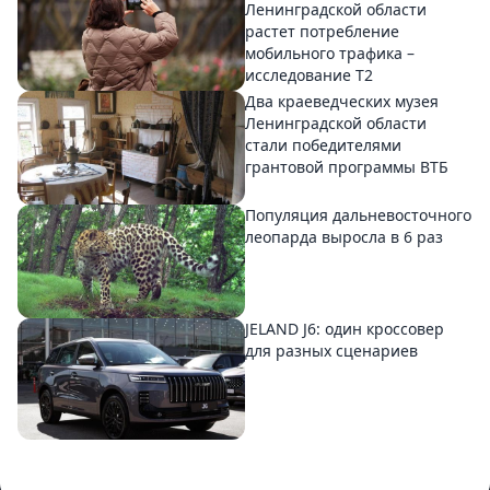
Ленинградской области
растет потребление
мобильного трафика –
исследование T2
Два краеведческих музея
Ленинградской области
стали победителями
грантовой программы ВТБ
Популяция дальневосточного
леопарда выросла в 6 раз
JELAND J6: один кроссовер
для разных сценариев