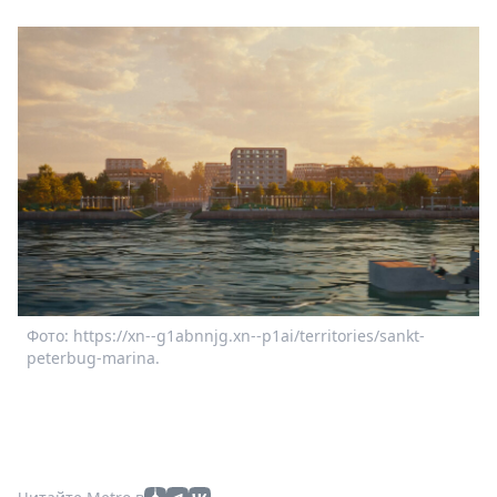
Фото: https://xn--g1abnnjg.xn--p1ai/territories/sankt-
peterbug-marina.