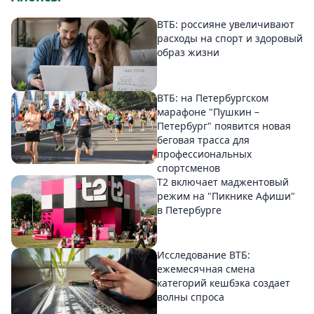
ВТБ: россияне увеличивают
расходы на спорт и здоровый
образ жизни
ВТБ: на Петербургском
марафоне "Пушкин –
Петербург" появится новая
беговая трасса для
профессиональных
спортсменов
Т2 включает маджентовый
режим на "Пикнике Афиши"
в Петербурге
Исследование ВТБ:
ежемесячная смена
категорий кешбэка создает
волны спроса