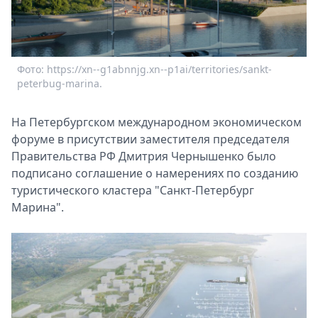
Спецпроекты
Звезды
Выборы
2026
Фото: https://xn--g1abnnjg.xn--p1ai/territories/sankt-
Ф
Скачай
peterbug-marina.
p
Metro
На Петербургском международном экономическом
форуме в присутствии заместителя председателя
Правительства РФ Дмитрия Чернышенко было
подписано соглашение о намерениях по созданию
туристического кластера "Санкт-Петербург
Марина".