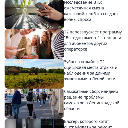
Исследование ВТБ:
ежемесячная смена
категорий кешбэка создает
волны спроса
Т2 перезапускает программу
"Выгодно вместе" – теперь и
для абонентов других
операторов
Зубры в онлайне: Т2
оцифровал места отдыха и
наблюдения за дикими
животными в Ленобласти
Самокатный сбор: найдено
решение проблемы
самокатов в Ленинградской
области
Блогер, которого хотят
оштрафовать за ремонт