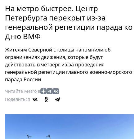
Петербург
На метро быстрее. Центр
Россия
Петербурга перекрыт из-за
Мир
генеральной репетиции парада ко
Здоровье
Дню ВМФ
Еда
Туризм
Жителям Северной столицы напомнили об
Мода
ограничениях движения, которые будут
Театр
действовать в четверг из-за проведения
Кино
генеральной репетиции главного военно-морского
Афиша
парада России.
Книги
Читайте Metro в
Выставки
Поделиться
Пресс-
релизы
О
Metro
Стримы