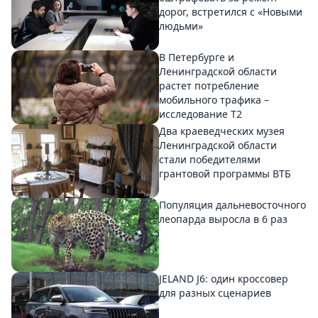
дорог, встретился с «Новыми
людьми»
В Петербурге и
Ленинградской области
растет потребление
мобильного трафика –
исследование T2
Два краеведческих музея
Ленинградской области
стали победителями
грантовой программы ВТБ
Популяция дальневосточного
леопарда выросла в 6 раз
JELAND J6: один кроссовер
для разных сценариев