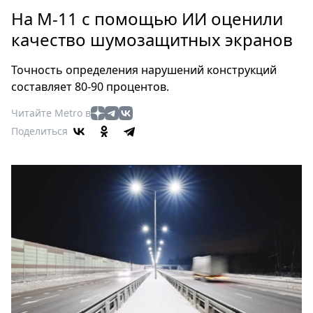
Петербург
На М-11 с помощью ИИ оценили
Россия
качество шумозащитных экранов
Мир
Здоровье
Точность определения нарушений конструкций
Еда
составляет 80-90 процентов.
Туризм
Читайте Metro в
Мода
Поделиться
Театр
Кино
Афиша
Книги
Выставки
Пресс-
релизы
О
Metro
Стримы