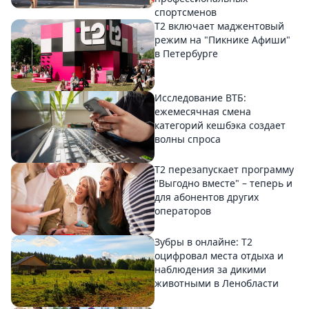
спортсменов
Т2 включает маджентовый
режим на "Пикнике Афиши"
в Петербурге
Исследование ВТБ:
ежемесячная смена
категорий кешбэка создает
волны спроса
Т2 перезапускает программу
"Выгодно вместе" – теперь и
для абонентов других
операторов
Зубры в онлайне: Т2
оцифровал места отдыха и
наблюдения за дикими
животными в Ленобласти