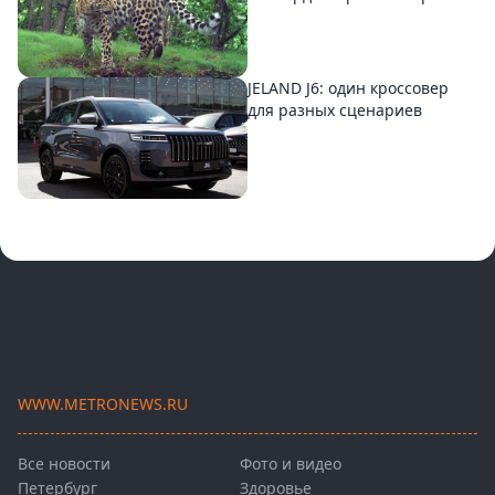
JELAND J6: один кроссовер
для разных сценариев
WWW.METRONEWS.RU
Все новости
Фото и видео
Петербург
Здоровье