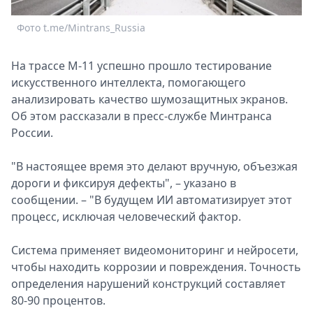
Спецпроекты
Фото t.me/Mintrans_Russia
Звезды
Выборы
На трассе М-11 успешно прошло тестирование
2026
искусственного интеллекта, помогающего
Скачай
анализировать качество шумозащитных экранов.
Metro
Об этом рассказали в пресс-службе Минтранса
России.
"В настоящее время это делают вручную, объезжая
дороги и фиксируя дефекты", – указано в
сообщении. – "В будущем ИИ автоматизирует этот
процесс, исключая человеческий фактор.
Система применяет видеомониторинг и нейросети,
чтобы находить коррозии и повреждения. Точность
определения нарушений конструкций составляет
80-90 процентов.