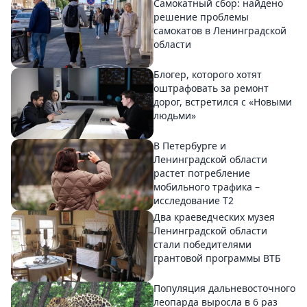
Самокатный сбор: найдено
решение проблемы
самокатов в Ленинградской
области
Блогер, которого хотят
оштрафовать за ремонт
дорог, встретился с «Новыми
людьми»
В Петербурге и
Ленинградской области
растет потребление
мобильного трафика –
исследование T2
Два краеведческих музея
Ленинградской области
стали победителями
грантовой программы ВТБ
Популяция дальневосточного
леопарда выросла в 6 раз