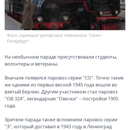
Спецпроекты
Звезды
Выборы
2026
Скачай
Фото: скриншот репортажа телеканала "Санкт-
Metro
Петербург".
На необычном параде присутствовали студенты,
волонтеры и ветераны.
Вначале появился паровоз серии "СО". Точно такие
же одними из первых весной 1945 года вошли во
взятый Берлин. Другим участником стал паровоз
"ОВ 324", легендарная "Овечка" – постройки 1905
года.
Зрители парада также вспомнили паровоз серии
"Э", который доставил в 1943 году в Ленинград