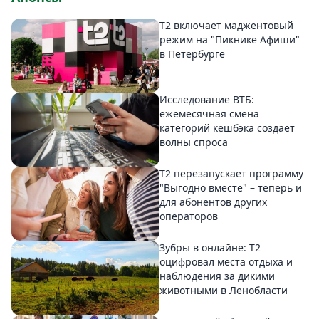
Т2 включает маджентовый
режим на "Пикнике Афиши"
в Петербурге
Исследование ВТБ:
ежемесячная смена
категорий кешбэка создает
волны спроса
Т2 перезапускает программу
"Выгодно вместе" – теперь и
для абонентов других
операторов
Зубры в онлайне: Т2
оцифровал места отдыха и
наблюдения за дикими
животными в Ленобласти