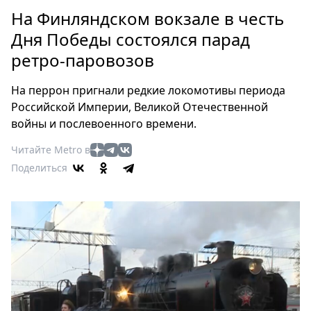
Петербург
На Финляндском вокзале в честь
Россия
Дня Победы состоялся парад
Мир
ретро-паровозов
Здоровье
Еда
На перрон пригнали редкие локомотивы периода
Туризм
Российской Империи, Великой Отечественной
Мода
войны и послевоенного времени.
Театр
Читайте Metro в
Кино
Поделиться
Афиша
Книги
Выставки
Пресс-
релизы
О
Metro
Стримы