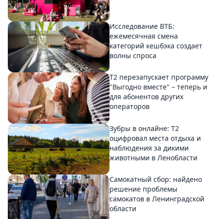
Исследование ВТБ:
ежемесячная смена
категорий кешбэка создает
волны спроса
Т2 перезапускает программу
"Выгодно вместе" – теперь и
для абонентов других
операторов
Зубры в онлайне: Т2
оцифровал места отдыха и
наблюдения за дикими
животными в Ленобласти
Самокатный сбор: найдено
решение проблемы
самокатов в Ленинградской
области