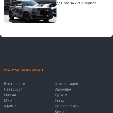
для разных сценариев
WWW.METRONEWS.RU
Все новости
Фото и видео
Петербург
Здоровье
Россия
Туризм
Мир
Театр
Афиша
Пресс-релизы
Кино