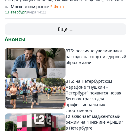
на Московском рынке
5 Фото
С.Петербург
Вчера 14:22
Еще →
Анонсы
ВТБ: россияне увеличивают
расходы на спорт и здоровый
образ жизни
ВТБ: на Петербургском
марафоне "Пушкин –
Петербург" появится новая
беговая трасса для
профессиональных
спортсменов
Т2 включает маджентовый
режим на "Пикнике Афиши"
в Петербурге