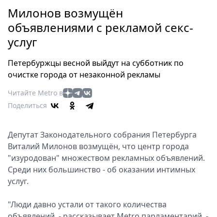
Петербург
Милонов возмущён
Россия
объявлениями с рекламой секс-
Мир
услуг
Здоровье
Еда
Петербуржцы весной выйдут на субботник по
Туризм
очистке города от незаконной рекламы
Мода
Читайте Metro в
Театр
Поделиться
Кино
Афиша
Депутат Законодательного собрания Петербурга
Книги
Виталий Милонов возмущён, что центр города
Выставки
"изуродован" множеством рекламных объявлений.
Пресс-
Среди них большинство - об оказании интимных
релизы
услуг.
О
Metro
"Люди давно устали от такого количества
объявлений, - рассказывает Мetro парламентарий. -
Стримы