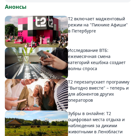
Анонсы
Т2 включает маджентовый
режим на "Пикнике Афиши"
в Петербурге
Исследование ВТБ:
ежемесячная смена
категорий кешбэка создает
волны спроса
Т2 перезапускает программу
"Выгодно вместе" – теперь и
для абонентов других
операторов
Зубры в онлайне: Т2
оцифровал места отдыха и
наблюдения за дикими
животными в Ленобласти