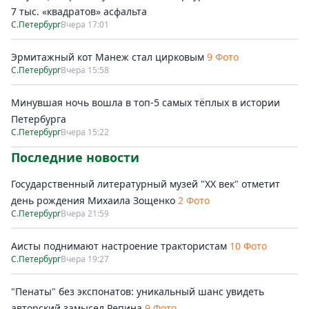
7 тыс. «квадратов» асфальта
С.Петербург
Вчера 17:01
Эрмитажный кот Манеж стал цирковым
9 Фото
С.Петербург
Вчера 15:58
Минувшая ночь вошла в топ-5 самых тёплых в истории
Петербурга
С.Петербург
Вчера 15:22
Последние новости
Государственный литературный музей "ХХ век" отметит
день рождения Михаила Зощенко
2 Фото
С.Петербург
Вчера 21:59
Аисты поднимают настроение трактористам
10 Фото
С.Петербург
Вчера 19:27
"Пенаты" без экспонатов: уникальный шанс увидеть
авторский замысел Репина
9 Фото