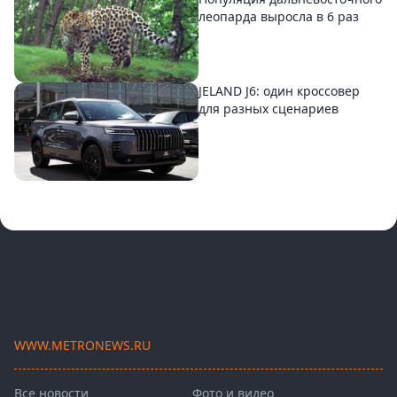
леопарда выросла в 6 раз
JELAND J6: один кроссовер
для разных сценариев
WWW.METRONEWS.RU
Все новости
Фото и видео