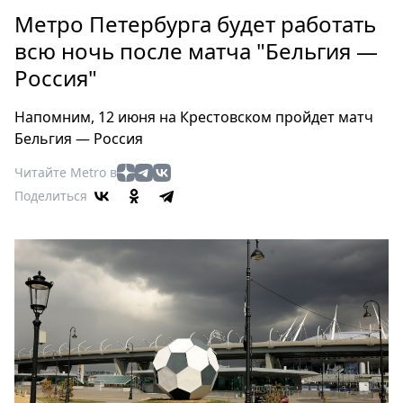
Петербург
Метро Петербурга будет работать
Россия
всю ночь после матча "Бельгия —
Мир
Россия"
Здоровье
Еда
Напомним, 12 июня на Крестовском пройдет матч
Туризм
Бельгия — Россия
Мода
Читайте Metro в
Театр
Поделиться
Кино
Афиша
Книги
Выставки
Пресс-
релизы
О
Metro
Стримы