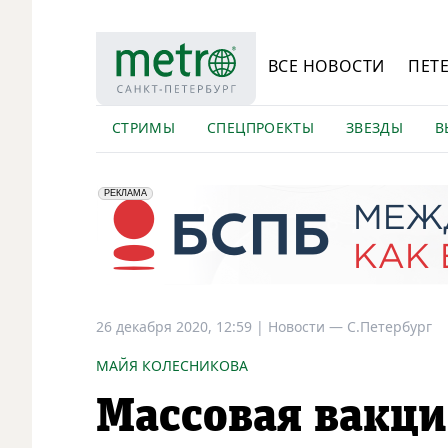
ВСЕ НОВОСТИ
ПЕТ
СТРИМЫ
СПЕЦПРОЕКТЫ
ЗВЕЗДЫ
В
erid: 2VfnxyFybV5
ПАО "Банк "Санкт-Петербург", ИНН: 7831000027
РЕКЛАМА
26 декабря 2020, 12:59
|
Новости —
С.Петербург
МАЙЯ КОЛЕСНИКОВА
Массовая вакци