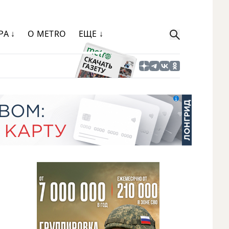
РА ↓
О METRO
ЕЩЕ ↓