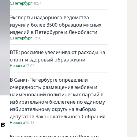
С.Петербург
18:57
Эксперты надзорного ведомства
изучили более 3500 образцов мясных
изделий в Петербурге и Ленобласти
С.Петербург
17:10
ВТБ: россияне увеличивают расходы на
спорт и здоровый образ жизни
Новости
17:02
В Санкт-Петербурге определили
очередность размещения эмблем и
наименований политических партий в
избирательном бюллетене по единому
избирательному округу на выборах
депутатов Законодательного Собрания
 в
Новости
16:13
Бывшему главе издательств Popcorn