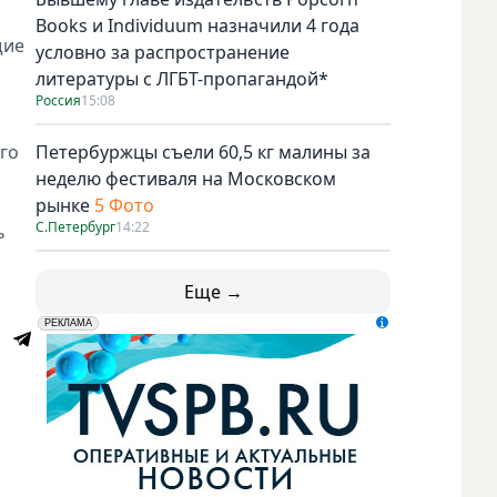
Books и Individuum назначили 4 года
щие
условно за распространение
литературы с ЛГБТ-пропагандой*
Россия
15:08
го
Петербуржцы съели 60,5 кг малины за
неделю фестиваля на Московском
рынке
5 Фото
С.Петербург
14:22
ь
Еще →
erid: LdtCK5udn
АО "ГАТР", ИНН: 7841320717
РЕКЛАМА