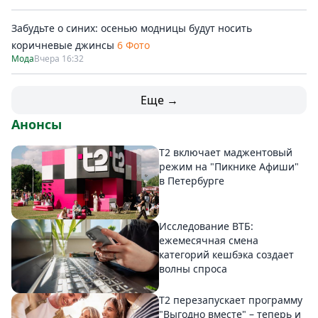
Забудьте о синих: осенью модницы будут носить
коричневые джинсы
6 Фото
Мода
Вчера 16:32
Еще →
Анонсы
Т2 включает маджентовый
режим на "Пикнике Афиши"
в Петербурге
Исследование ВТБ:
ежемесячная смена
категорий кешбэка создает
волны спроса
Т2 перезапускает программу
"Выгодно вместе" – теперь и