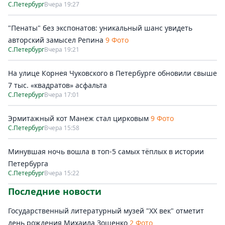
С.Петербург
Вчера 19:27
"Пенаты" без экспонатов: уникальный шанс увидеть
авторский замысел Репина
9 Фото
С.Петербург
Вчера 19:21
На улице Корнея Чуковского в Петербурге обновили свыше
7 тыс. «квадратов» асфальта
С.Петербург
Вчера 17:01
Эрмитажный кот Манеж стал цирковым
9 Фото
С.Петербург
Вчера 15:58
Минувшая ночь вошла в топ-5 самых тёплых в истории
Петербурга
С.Петербург
Вчера 15:22
Последние новости
Государственный литературный музей "ХХ век" отметит
день рождения Михаила Зощенко
2 Фото