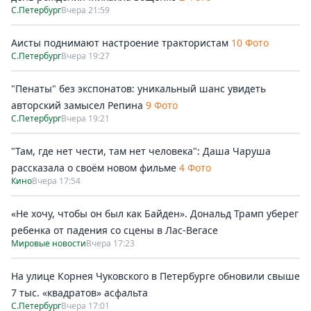
С.Петербург
Вчера 21:59
Аисты поднимают настроение трактористам
10 Фото
С.Петербург
Вчера 19:27
"Пенаты" без экспонатов: уникальный шанс увидеть
авторский замысел Репина
9 Фото
С.Петербург
Вчера 19:21
"Там, где нет чести, там нет человека": Даша Чаруша
рассказала о своём новом фильме
4 Фото
Кино
Вчера 17:54
«Не хочу, чтобы он был как Байден». Дональд Трамп уберег
ребенка от падения со сцены в Лас-Вегасе
Мировые новости
Вчера 17:23
На улице Корнея Чуковского в Петербурге обновили свыше
7 тыс. «квадратов» асфальта
С.Петербург
Вчера 17:01