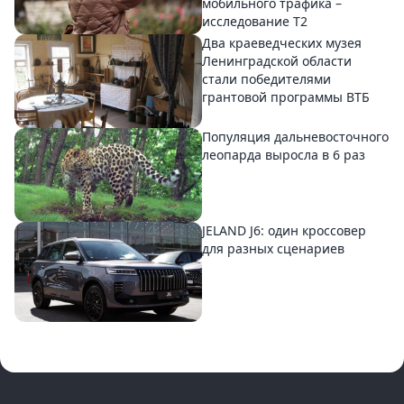
мобильного трафика –
исследование T2
Два краеведческих музея
Ленинградской области
стали победителями
грантовой программы ВТБ
Популяция дальневосточного
леопарда выросла в 6 раз
JELAND J6: один кроссовер
для разных сценариев