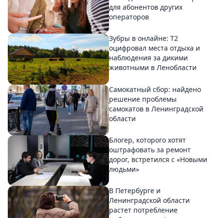
для абонентов других
операторов
Зубры в онлайне: Т2
оцифровал места отдыха и
наблюдения за дикими
животными в Ленобласти
Самокатный сбор: найдено
решение проблемы
самокатов в Ленинградской
области
Блогер, которого хотят
оштрафовать за ремонт
дорог, встретился с «Новыми
людьми»
В Петербурге и
Ленинградской области
растет потребление