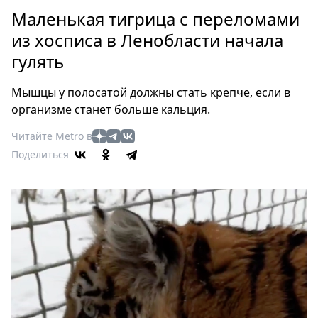
Петербург
Маленькая тигрица с переломами
Россия
из хосписа в Ленобласти начала
Мир
гулять
Здоровье
Еда
Мышцы у полосатой должны стать крепче, если в
Туризм
организме станет больше кальция.
Мода
Читайте Metro в
Театр
Поделиться
Кино
Афиша
Книги
Выставки
Пресс-
релизы
О
Metro
Стримы