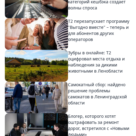
категорий кешбэка создает
волны спроса
Т2 перезапускает программу
"Выгодно вместе" – теперь и
для абонентов других
операторов
Зубры в онлайне: Т2
оцифровал места отдыха и
наблюдения за дикими
животными в Ленобласти
Самокатный сбор: найдено
решение проблемы
самокатов в Ленинградской
области
Блогер, которого хотят
оштрафовать за ремонт
дорог, встретился с «Новыми
людьми»