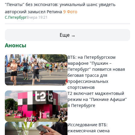
"Пенаты" без экспонатов: уникальный шанс увидеть
авторский замысел Репина
9 Фото
С.Петербург
Вчера 19:21
Еще →
Анонсы
ВТБ: на Петербургском
марафоне "Пушкин –
Петербург" появится новая
беговая трасса для
профессиональных
спортсменов
Т2 включает маджентовый
режим на "Пикнике Афиши"
в Петербурге
Исследование ВТБ:
ежемесячная смена