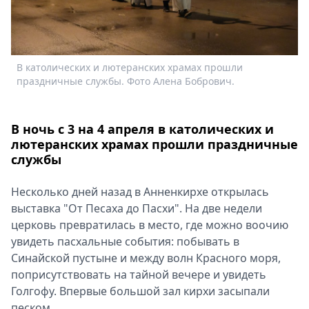
Спецпроекты
Звезды
Выборы
2026
В католических и лютеранских храмах прошли
В
Скачай
праздничные службы. Фото Алена Бобрович.
п
Metro
В ночь с 3 на 4 апреля в католических и
лютеранских храмах прошли праздничные
службы
Несколько дней назад в Анненкирхе открылась
выставка "От Песаха до Пасхи". На две недели
церковь превратилась в место, где можно воочию
увидеть пасхальные события: побывать в
Синайской пустыне и между волн Красного моря,
поприсутствовать на тайной вечере и увидеть
Голгофу. Впервые большой зал кирхи засыпали
песком.