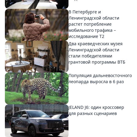
В Петербурге и
Ленинградской области
растет потребление
мобильного трафика –
исследование T2
Два краеведческих музея
Ленинградской области
стали победителями
грантовой программы ВТБ
Популяция дальневосточного
леопарда выросла в 6 раз
JELAND J6: один кроссовер
для разных сценариев