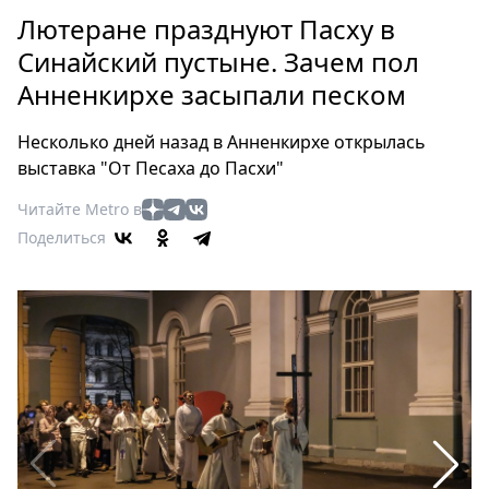
Петербург
Лютеране празднуют Пасху в
Россия
Синайский пустыне. Зачем пол
Мир
Анненкирхе засыпали песком
Здоровье
Еда
Несколько дней назад в Анненкирхе открылась
Туризм
выставка "От Песаха до Пасхи"
Мода
Читайте Metro в
Театр
Поделиться
Кино
Афиша
Книги
Выставки
Пресс-
релизы
О
Metro
Стримы