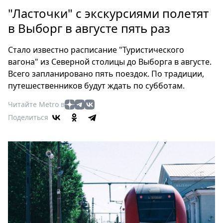
Петербург
"Ласточки" с экскурсиями полетят
Россия
в Выборг в августе пять раз
Мир
Здоровье
Стало известно расписание "Туристического
Еда
вагона" из Северной столицы до Выборга в августе.
Туризм
Всего запланировано пять поездок. По традиции,
Мода
путешественников будут ждать по субботам.
Театр
Читайте Metro в
Кино
Поделиться
Афиша
Книги
Выставки
Пресс-
релизы
О
Metro
Стримы