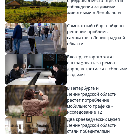
оцифровал места отдыха и
наблюдения за дикими
животными в Ленобласти
Самокатный сбор: найдено
решение проблемы
самокатов в Ленинградской
области
Блогер, которого хотят
оштрафовать за ремонт
дорог, встретился с «Новыми
людьми»
В Петербурге и
Ленинградской области
растет потребление
мобильного трафика –
исследование T2
Два краеведческих музея
Ленинградской области
стали победителями