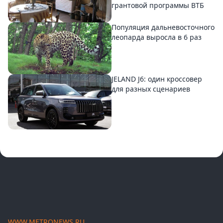
грантовой программы ВТБ
Популяция дальневосточного
леопарда выросла в 6 раз
JELAND J6: один кроссовер
для разных сценариев
WWW.METRONEWS.RU