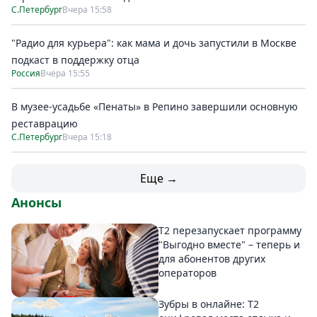
С.Петербург
Вчера 15:58
"Радио для курьера": как мама и дочь запустили в Москве
подкаст в поддержку отца
Россия
Вчера 15:55
В музее-усадьбе «Пенаты» в Репино завершили основную
реставрацию
С.Петербург
Вчера 15:18
Еще →
Анонсы
Т2 перезапускает программу
"Выгодно вместе" – теперь и
для абонентов других
операторов
Зубры в онлайне: Т2