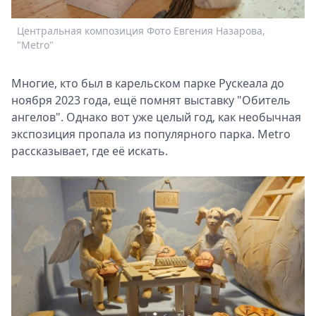
Спецпроекты
Центральная композиция Фото Евгения Назарова,
А
Звезды
"Metro"
"
Выборы
2026
Многие, кто был в карельском парке Рускеала до
Скачай
ноября 2023 года, ещё помнят выставку "Обитель
Metro
ангелов". Однако вот уже целый год, как необычная
экспозиция пропала из популярного парка. Metro
рассказывает, где её искать.