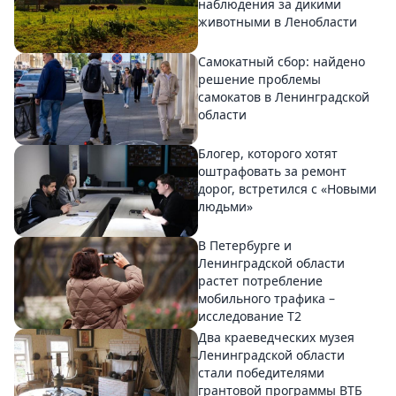
наблюдения за дикими
животными в Ленобласти
Самокатный сбор: найдено
решение проблемы
самокатов в Ленинградской
области
Блогер, которого хотят
оштрафовать за ремонт
дорог, встретился с «Новыми
людьми»
В Петербурге и
Ленинградской области
растет потребление
мобильного трафика –
исследование T2
Два краеведческих музея
Ленинградской области
стали победителями
грантовой программы ВТБ