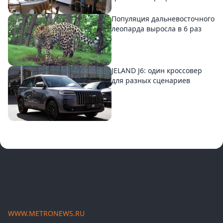
Популяция дальневосточного
леопарда выросла в 6 раз
JELAND J6: один кроссовер
для разных сценариев
WWW.METRONEWS.RU