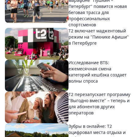
марафоне "Пушкин –
Петербург" появится новая
беговая трасса для
профессиональных
спортсменов
Т2 включает маджентовый
режим на "Пикнике Афиши"
в Петербурге
Исследование ВТБ:
ежемесячная смена
категорий кешбэка создает
волны спроса
Т2 перезапускает программу
"Выгодно вместе" – теперь и
для абонентов других
операторов
Зубры в онлайне: Т2
оцифровал места отдыха и