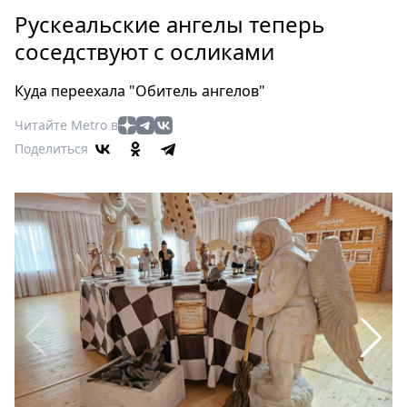
Петербург
Рускеальские ангелы теперь
Россия
соседствуют с осликами
Мир
Здоровье
Куда переехала "Обитель ангелов"
Еда
Читайте Metro в
Туризм
Поделиться
Мода
Театр
Кино
Афиша
Книги
Выставки
Пресс-
релизы
О
Metro
Стримы