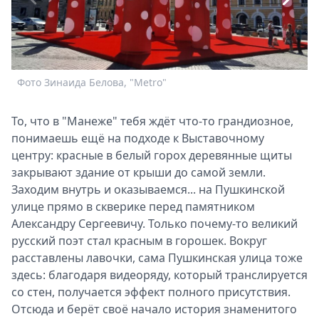
Спецпроекты
Звезды
Выборы
2026
Фото Зинаида Белова, "Metro"
Ф
Скачай
Metro
То, что в "Манеже" тебя ждёт что-то грандиозное,
понимаешь ещё на подходе к Выставочному
центру: красные в белый горох деревянные щиты
закрывают здание от крыши до самой земли.
Заходим внутрь и оказываемся... на Пушкинской
улице прямо в скверике перед памятником
Александру Сергеевичу. Только почему-то великий
русский поэт стал красным в горошек. Вокруг
расставлены лавочки, сама Пушкинская улица тоже
здесь: благодаря видеоряду, который транслируется
со стен, получается эффект полного присутствия.
Отсюда и берёт своё начало история знаменитого