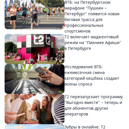
ВТБ: на Петербургском
марафоне "Пушкин –
Петербург" появится новая
беговая трасса для
профессиональных
спортсменов
Т2 включает маджентовый
режим на "Пикнике Афиши"
в Петербурге
Исследование ВТБ:
ежемесячная смена
категорий кешбэка создает
волны спроса
Т2 перезапускает программу
"Выгодно вместе" – теперь и
для абонентов других
операторов
Зубры в онлайне: Т2