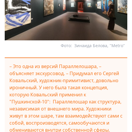
Фото:
Зинаида Белова, "Metro"
– Это одна из версий Параллелошара, –
объясняет экскурсовод. – Придумал его Сергей
Ковальский, художник-примитивист, довольно
ироничный. У него была такая концепция,
которую Ковальский применил к
"Пушкинской-10": Параллелошар как структура,
независимая от внешнего мира. Художники
живут в этом шаре, там взаимодействуют сами с
собой, воспроизводятся, самообучаются и
обмениваются внутри собственной сферы.