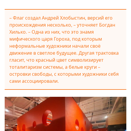
– Флаг создал Андрей Хлобыстин, версий его
происхождения несколько, – уточняет Богдан
Хилько. – Одна из них, что это знамя
мифического царя Гороха, под которым
неформальные художники начали своё
движение в светлое будущее. Другая трактовка
гласит, что красный цвет символизирует
тоталитаризм системы, а белые круги –
островки свободы, с которыми художники себя
сами ассоциировали.