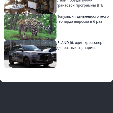
стали победителями
грантовой программы ВТБ
Популяция дальневосточного
леопарда выросла в 6 раз
JELAND J6: один кроссовер
для разных сценариев