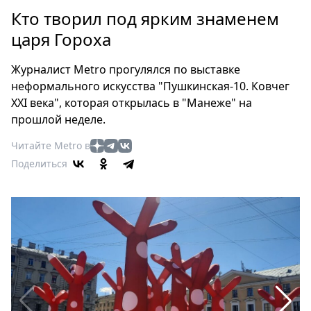
Петербург
Кто творил под ярким знаменем
Россия
царя Гороха
Мир
Здоровье
Журналист Metro прогулялся по выставке
Еда
неформального искусства "Пушкинская-10. Ковчег
Туризм
XXI века", которая открылась в "Манеже" на
Мода
прошлой неделе.
Театр
Читайте Metro в
Кино
Поделиться
Афиша
Книги
Выставки
Пресс-
релизы
О
Metro
Стримы