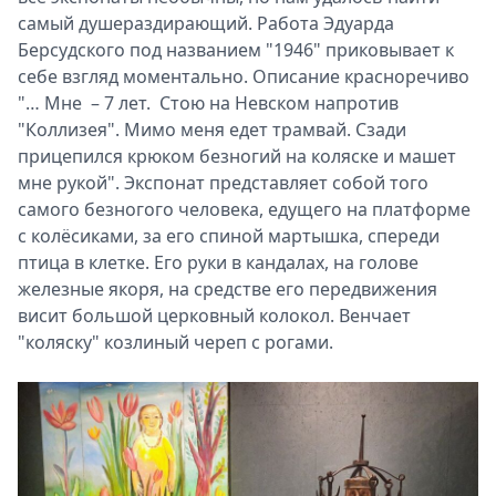
самый душераздирающий. Работа Эдуарда
Берсудского под названием "1946" приковывает к
себе взгляд моментально. Описание красноречиво
"… Мне – 7 лет. Стою на Невском напротив
"Коллизея". Мимо меня едет трамвай. Сзади
прицепился крюком безногий на коляске и машет
мне рукой". Экспонат представляет собой того
самого безногого человека, едущего на платформе
с колёсиками, за его спиной мартышка, спереди
птица в клетке. Его руки в кандалах, на голове
железные якоря, на средстве его передвижения
висит большой церковный колокол. Венчает
"коляску" козлиный череп с рогами.