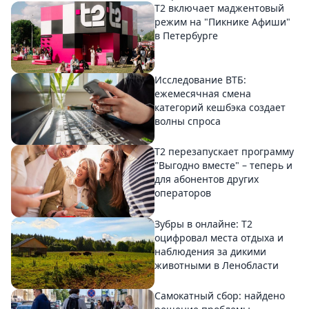
Т2 включает маджентовый
режим на "Пикнике Афиши"
в Петербурге
Исследование ВТБ:
ежемесячная смена
категорий кешбэка создает
волны спроса
Т2 перезапускает программу
"Выгодно вместе" – теперь и
для абонентов других
операторов
Зубры в онлайне: Т2
оцифровал места отдыха и
наблюдения за дикими
животными в Ленобласти
Самокатный сбор: найдено