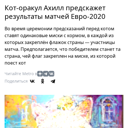
Петербург
Кот-оракул Ахилл предскажет
Россия
результаты матчей Евро-2020
Мир
Здоровье
Во время церемонии предсказаний перед котом
Еда
ставят одинаковые миски с кормом, в каждой из
Туризм
которых закреплён флажок страны — участницы
Мода
матча. Предполагается, что победителем станет та
Театр
страна, чей флаг закреплен на миске, из которой
поест кот
Кино
Афиша
Читайте Metro в
Книги
Поделиться
Выставки
Пресс-
релизы
О
Metro
Стримы