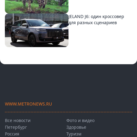
JELAND J6: один кроссовер
для разных сценариев
WWW.METRONEWS.RU
Все новости
Фото и видео
Петербург
Здоровье
Россия
Туризм