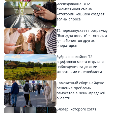
Исследование ВТБ:
ежемесячная смена
категорий кешбэка создает
волны спроса
Т2 перезапускает программу
"Выгодно вместе" – теперь и
для абонентов других
операторов
Зубры в онлайне: Т2
оцифровал места отдыха и
наблюдения за дикими
животными в Ленобласти
Самокатный сбор: найдено
решение проблемы
самокатов в Ленинградской
области
Блогер, которого хотят