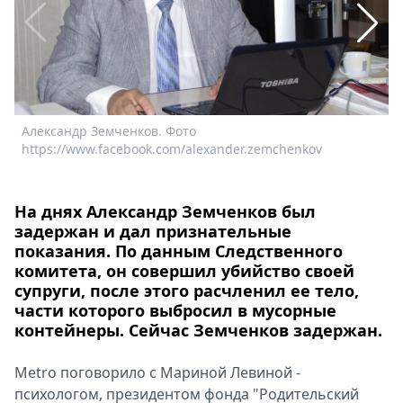
Спецпроекты
Звезды
Выборы
2026
Скачай
Metro
Александр Земченков. Фото
П
https://www.facebook.com/alexander.zemchenkov
На днях Александр Земченков был
задержан и дал признательные
показания. По данным Следственного
комитета, он совершил убийство своей
супруги, после этого расчленил ее тело,
части которого выбросил в мусорные
контейнеры. Сейчас Земченков задержан.
Metro поговорило с Мариной Левиной -
психологом, президентом фонда "Родительский