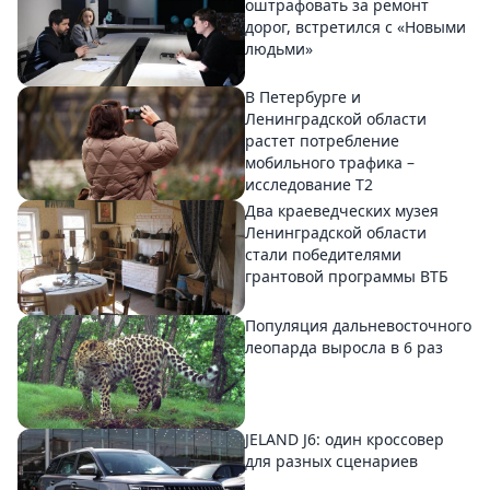
оштрафовать за ремонт
дорог, встретился с «Новыми
людьми»
В Петербурге и
Ленинградской области
растет потребление
мобильного трафика –
исследование T2
Два краеведческих музея
Ленинградской области
стали победителями
грантовой программы ВТБ
Популяция дальневосточного
леопарда выросла в 6 раз
JELAND J6: один кроссовер
для разных сценариев