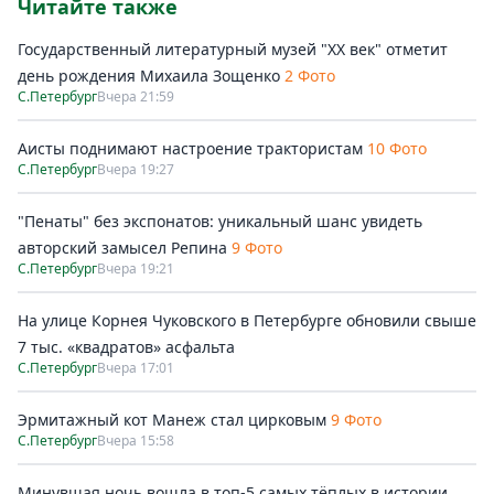
Читайте также
Государственный литературный музей "ХХ век" отметит
день рождения Михаила Зощенко
2 Фото
С.Петербург
Вчера 21:59
Аисты поднимают настроение трактористам
10 Фото
С.Петербург
Вчера 19:27
"Пенаты" без экспонатов: уникальный шанс увидеть
авторский замысел Репина
9 Фото
С.Петербург
Вчера 19:21
На улице Корнея Чуковского в Петербурге обновили свыше
7 тыс. «квадратов» асфальта
С.Петербург
Вчера 17:01
Эрмитажный кот Манеж стал цирковым
9 Фото
С.Петербург
Вчера 15:58
Минувшая ночь вошла в топ-5 самых тёплых в истории