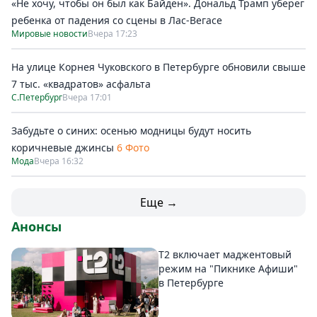
«Не хочу, чтобы он был как Байден». Дональд Трамп уберег
ребенка от падения со сцены в Лас-Вегасе
Мировые новости
Вчера 17:23
На улице Корнея Чуковского в Петербурге обновили свыше
7 тыс. «квадратов» асфальта
С.Петербург
Вчера 17:01
Забудьте о синих: осенью модницы будут носить
коричневые джинсы
6 Фото
Мода
Вчера 16:32
Еще →
Анонсы
Т2 включает маджентовый
режим на "Пикнике Афиши"
в Петербурге