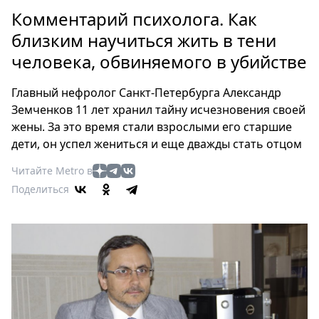
Петербург
Комментарий психолога. Как
Россия
близким научиться жить в тени
Мир
человека, обвиняемого в убийстве
Здоровье
Еда
Главный нефролог Санкт-Петербурга Александр
Туризм
Земченков 11 лет хранил тайну исчезновения своей
Мода
жены. За это время стали взрослыми его старшие
Театр
дети, он успел жениться и еще дважды стать отцом
Кино
Читайте Metro в
Афиша
Поделиться
Книги
Выставки
Пресс-
релизы
О
Metro
Стримы