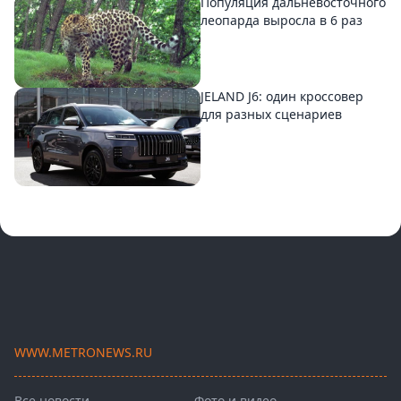
Популяция дальневосточного
леопарда выросла в 6 раз
JELAND J6: один кроссовер
для разных сценариев
WWW.METRONEWS.RU
Все новости
Фото и видео