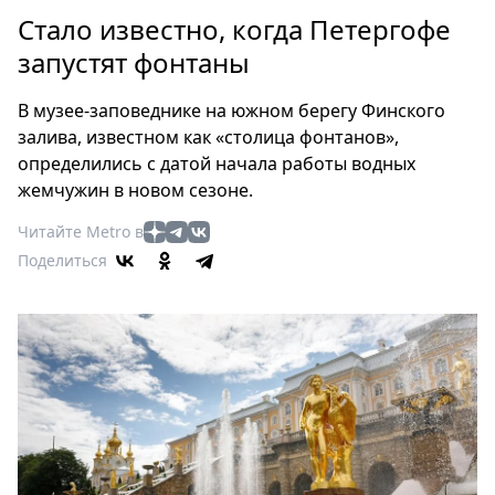
Петербург
Стало известно, когда Петергофе
Россия
запустят фонтаны
Мир
Здоровье
В музее-заповеднике на южном берегу Финского
Еда
залива, известном как «столица фонтанов»,
Туризм
определились с датой начала работы водных
Мода
жемчужин в новом сезоне.
Театр
Читайте Metro в
Кино
Поделиться
Афиша
Книги
Выставки
Пресс-
релизы
О
Metro
Стримы