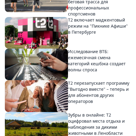
беговая трасса для
профессиональных
спортсменов
Т2 включает маджентовый
режим на "Пикнике Афиши"
в Петербурге
Исследование ВТБ:
ежемесячная смена
категорий кешбэка создает
волны спроса
Т2 перезапускает программу
"Выгодно вместе" – теперь и
для абонентов других
операторов
Зубры в онлайне: Т2
оцифровал места отдыха и
наблюдения за дикими
животными в Ленобласти