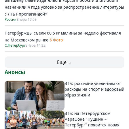
Бывшему главе издательств Popcorn Books и Individuum
назначили 4 года условно за распространение литературы
с ЛГБТ-пропагандой*
Россия
Вчера 15:08
Петербуржцы съели 60,5 кг малины за неделю фестиваля
на Московском рынке
5 Фото
С.Петербург
Вчера 14:22
Еще →
Анонсы
ВТБ: россияне увеличивают
расходы на спорт и здоровый
образ жизни
ВТБ: на Петербургском
марафоне "Пушкин –
Петербург" появится новая