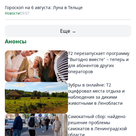
Гороскоп на 6 августа: Луна в Тельце
Новости
09:07
Еще →
Анонсы
Т2 перезапускает программу
"Выгодно вместе" – теперь и
для абонентов других
операторов
Зубры в онлайне: Т2
оцифровал места отдыха и
наблюдения за дикими
животными в Ленобласти
Самокатный сбор: найдено
решение проблемы
самокатов в Ленинградской
области