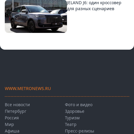
JELAND J6: один кроссовер
для разных сценариев
WWW.METRONEWS.RU
Все новости
Фото и видео
Петербург
Здоровье
Россия
Туризм
Мир
Театр
Афиша
Пресс-релизы