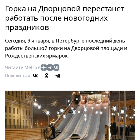
Петербург
Горка на Дворцовой перестанет
Россия
работать после новогодних
Мир
праздников
Здоровье
Еда
Сегодня, 9 января, в Петербурге последний день
Туризм
работы большой горки на Дворцовой площади и
Мода
Рождественских ярмарок.
Театр
Читайте Metro в
Кино
Поделиться
Афиша
Книги
Выставки
Пресс-
релизы
О
Metro
Стримы