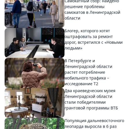
Самокатный сбор: найдено
решение проблемы
самокатов в Ленинградской
области
Блогер, которого хотят
оштрафовать за ремонт
дорог, встретился с «Новыми
людьми»
В Петербурге и
Ленинградской области
растет потребление
мобильного трафика –
исследование T2
Два краеведческих музея
Ленинградской области
стали победителями
грантовой программы ВТБ
Популяция дальневосточного
леопарда выросла в 6 раз