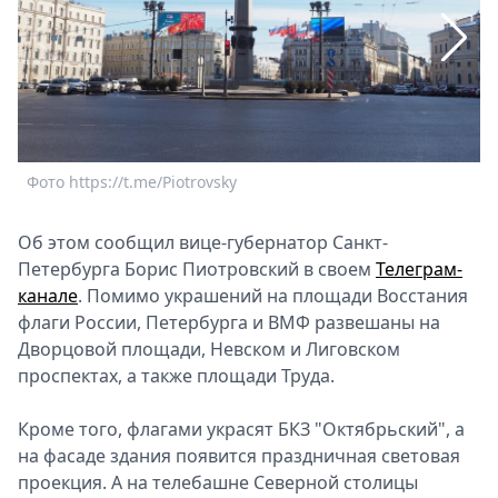
Спецпроекты
Звезды
Выборы
2026
Скачай
Metro
Фото https://t.me/Piotrovsky
Ф
Об этом сообщил вице-губернатор Санкт-
Петербурга Борис Пиотровский в своем
Телеграм-
канале
. Помимо украшений на площади Восстания
флаги России, Петербурга и ВМФ развешаны на
Дворцовой площади, Невском и Лиговском
проспектах, а также площади Труда.
Кроме того, флагами украсят БКЗ "Октябрьский", а
на фасаде здания появится праздничная световая
проекция. А на телебашне Северной столицы