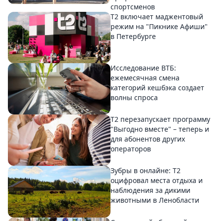
спортсменов
Т2 включает маджентовый
режим на "Пикнике Афиши"
в Петербурге
Исследование ВТБ:
ежемесячная смена
категорий кешбэка создает
волны спроса
Т2 перезапускает программу
"Выгодно вместе" – теперь и
для абонентов других
операторов
Зубры в онлайне: Т2
оцифровал места отдыха и
наблюдения за дикими
животными в Ленобласти