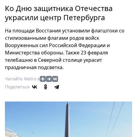
Петербург
Ко Дню защитника Отечества
Россия
украсили центр Петербурга
Мир
Здоровье
На площади Восстания установили флагштоки со
Еда
стилизованными флагами родов войск
Туризм
Вооруженных сил Российской Федерации и
Мода
Министерства обороны. Также 23 февраля
Театр
телебашню в Северной столице украсит
праздничная подсветка.
Кино
Афиша
Читайте Metro в
Книги
Поделиться
Выставки
Пресс-
релизы
О
Metro
Стримы