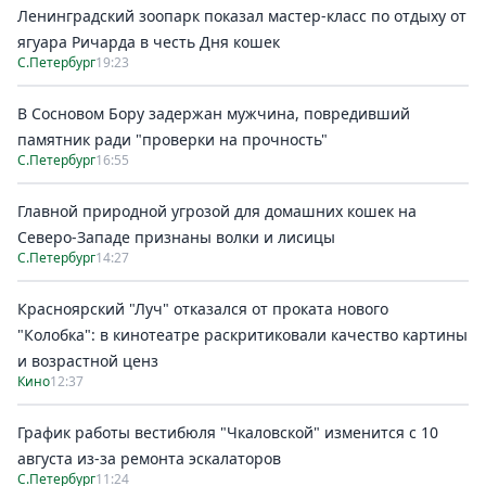
Ленинградский зоопарк показал мастер-класс по отдыху от
ягуара Ричарда в честь Дня кошек
С.Петербург
19:23
В Сосновом Бору задержан мужчина, повредивший
памятник ради "проверки на прочность"
С.Петербург
16:55
Главной природной угрозой для домашних кошек на
Северо-Западе признаны волки и лисицы
С.Петербург
14:27
Красноярский "Луч" отказался от проката нового
"Колобка": в кинотеатре раскритиковали качество картины
и возрастной ценз
Кино
12:37
График работы вестибюля "Чкаловской" изменится с 10
августа из-за ремонта эскалаторов
С.Петербург
11:24