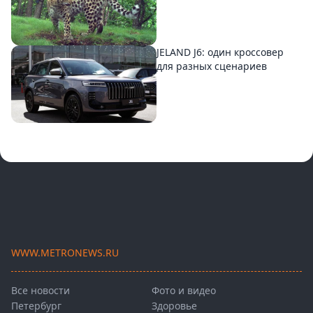
JELAND J6: один кроссовер
для разных сценариев
WWW.METRONEWS.RU
Все новости
Фото и видео
Петербург
Здоровье