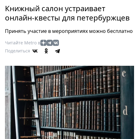
Петербург
Книжный салон устраивает
Россия
онлайн-квесты для петербуржцев
Мир
Здоровье
Принять участие в мероприятиях можно бесплатно
Еда
Читайте Metro в
Туризм
Поделиться
Мода
Театр
Кино
Афиша
Книги
Выставки
Пресс-
релизы
О
Metro
Стримы