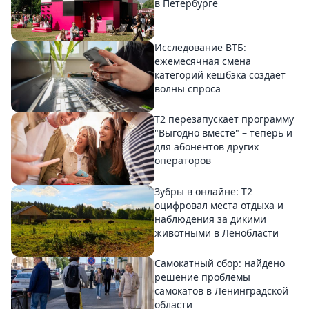
в Петербурге
Исследование ВТБ:
ежемесячная смена
категорий кешбэка создает
волны спроса
Т2 перезапускает программу
"Выгодно вместе" – теперь и
для абонентов других
операторов
Зубры в онлайне: Т2
оцифровал места отдыха и
наблюдения за дикими
животными в Ленобласти
Самокатный сбор: найдено
решение проблемы
самокатов в Ленинградской
области