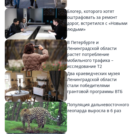
Блогер, которого хотят
оштрафовать за ремонт
дорог, встретился с «Новыми
людьми»
В Петербурге и
Ленинградской области
растет потребление
мобильного трафика –
исследование T2
Два краеведческих музея
Ленинградской области
стали победителями
грантовой программы ВТБ
Популяция дальневосточного
леопарда выросла в 6 раз