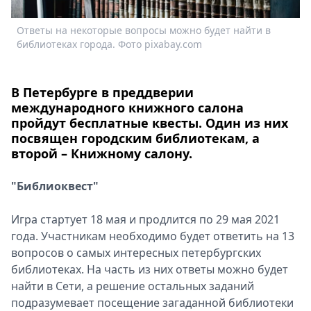
Спецпроекты
Ответы на некоторые вопросы можно будет найти в
Звезды
библиотеках города. Фото pixabay.com
Выборы
2026
Скачай
В Петербурге в преддверии
Metro
международного книжного салона
пройдут бесплатные квесты. Один из них
посвящен городским библиотекам, а
второй – Книжному салону.
"Библиоквест"
Игра стартует 18 мая и продлится по 29 мая 2021
года. Участникам необходимо будет ответить на 13
вопросов о самых интересных петербургских
библиотеках. На часть из них ответы можно будет
найти в Сети, а решение остальных заданий
подразумевает посещение загаданной библиотеки