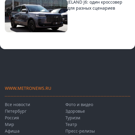
JELAND J6: один кроссовер
для разных сценариев
WWW.METRONEWS.RU
Все новости
Фото и видео
Петербург
Здоровье
Россия
Туризм
Мир
Театр
Афиша
Пресс-релизы