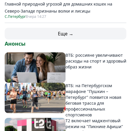
Главной природной угрозой для домашних кошек на
Северо-Западе признаны волки и лисицы
С.Петербург
Вчера 14:27
Еще →
Анонсы
ВТБ: россияне увеличивают
расходы на спорт и здоровый
образ жизни
ВТБ: на Петербургском
марафоне "Пушкин –
Петербург" появится новая
беговая трасса для
профессиональных
спортсменов
Т2 включает маджентовый
режим на "Пикнике Афиши"