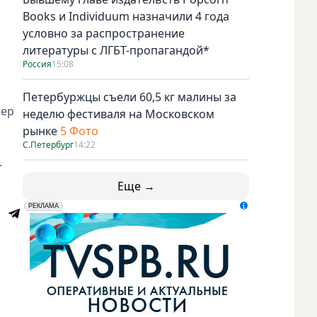
Books и Individuum назначили 4 года
условно за распространение
литературы с ЛГБТ-пропагандой*
Россия
15:08
Петербуржцы съели 60,5 кг малины за
тер
неделю фестиваля на Московском
рынке
5 Фото
С.Петербург
14:22
.
Еще →
erid: LdtCK5udn
АО "ГАТР", ИНН: 7841320717
РЕКЛАМА