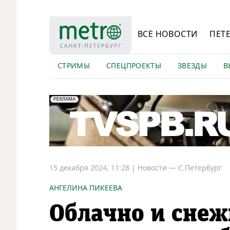
ВСЕ НОВОСТИ
ПЕТ
СТРИМЫ
СПЕЦПРОЕКТЫ
ЗВЕЗДЫ
В
erid: LdtCK5Efv
АО "ГАТР", ИНН: 7841320717
РЕКЛАМА
15 декабря 2024, 11:28
|
Новости —
С.Петербург
АНГЕЛИНА ПИКЕЕВА
Облачно и снеж