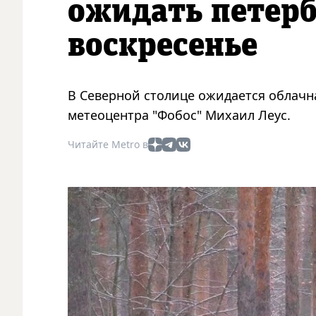
ожидать петерб
воскресенье
В Северной столице ожидается облачн
метеоцентра "Фобос" Михаил Леус.
Читайте Metro в