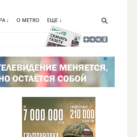
РА ↓
О METRO
ЕЩЕ ↓