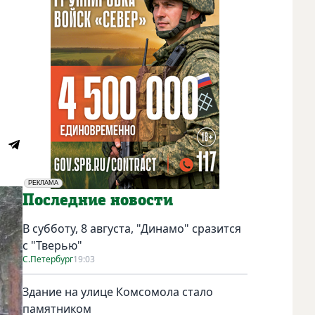
РЕКЛАМА
Социальная реклама
Последние новости
В субботу, 8 августа, "Динамо" сразится
с "Тверью"
С.Петербург
19:03
Здание на улице Комсомола стало
памятником