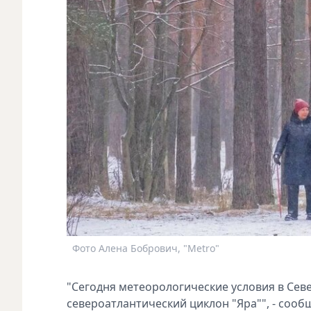
Фото Алена Бобрович, "Metro"
"Сегодня метеорологические условия в Се
североатлантический циклон "Яра"", - сооб