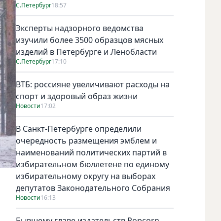
С.Петербург
18:57
Эксперты надзорного ведомства
изучили более 3500 образцов мясных
изделий в Петербурге и Ленобласти
С.Петербург
17:10
ВТБ: россияне увеличивают расходы на
спорт и здоровый образ жизни
Новости
17:02
В Санкт-Петербурге определили
очередность размещения эмблем и
наименований политических партий в
избирательном бюллетене по единому
избирательному округу на выборах
депутатов Законодательного Собрания
Новости
16:13
Бывшему главе издательств Popcorn