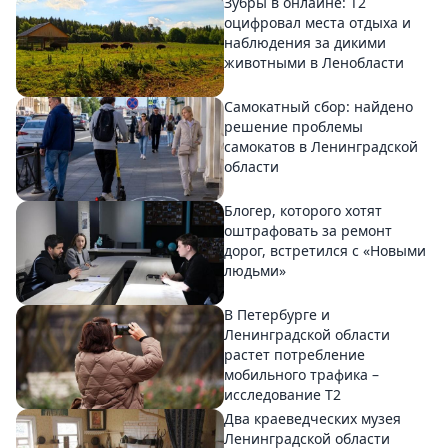
Зубры в онлайне: Т2
оцифровал места отдыха и
наблюдения за дикими
животными в Ленобласти
Самокатный сбор: найдено
решение проблемы
самокатов в Ленинградской
области
Блогер, которого хотят
оштрафовать за ремонт
дорог, встретился с «Новыми
людьми»
В Петербурге и
Ленинградской области
растет потребление
мобильного трафика –
исследование T2
Два краеведческих музея
Ленинградской области