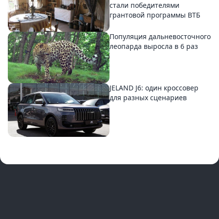
стали победителями
грантовой программы ВТБ
Популяция дальневосточного
леопарда выросла в 6 раз
JELAND J6: один кроссовер
для разных сценариев