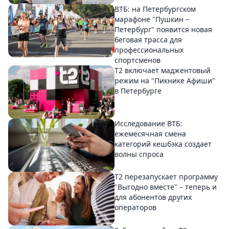
ВТБ: на Петербургском
марафоне "Пушкин –
Петербург" появится новая
беговая трасса для
профессиональных
спортсменов
Т2 включает маджентовый
режим на "Пикнике Афиши"
в Петербурге
Исследование ВТБ:
ежемесячная смена
категорий кешбэка создает
волны спроса
Т2 перезапускает программу
"Выгодно вместе" – теперь и
для абонентов других
операторов