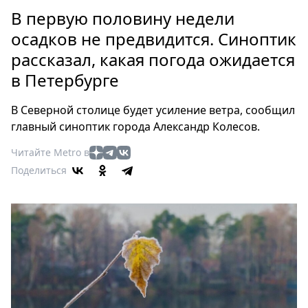
Петербург
В первую половину недели
Россия
осадков не предвидится. Синоптик
Мир
рассказал, какая погода ожидается
Здоровье
в Петербурге
Еда
Туризм
В Северной столице будет усиление ветра, сообщил
Мода
главный синоптик города Александр Колесов.
Театр
Читайте Metro в
Кино
Поделиться
Афиша
Книги
Выставки
Пресс-
релизы
О
Metro
Стримы