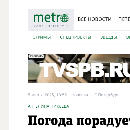
ВСЕ НОВОСТИ
ПЕТ
СТРИМЫ
СПЕЦПРОЕКТЫ
ЗВЕЗДЫ
В
erid: LdtCK5Efv
АО "ГАТР", ИНН: 7841320717
РЕКЛАМА
5 марта 2025, 13:56
|
Новости —
С.Петербург
АНГЕЛИНА ПИКЕЕВА
Погода порадуе