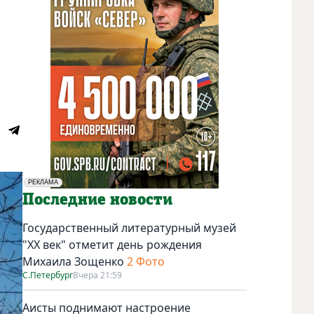
РЕКЛАМА
Социальная реклама
Последние новости
Государственный литературный музей
"ХХ век" отметит день рождения
Михаила Зощенко
2 Фото
С.Петербург
Вчера 21:59
Аисты поднимают настроение