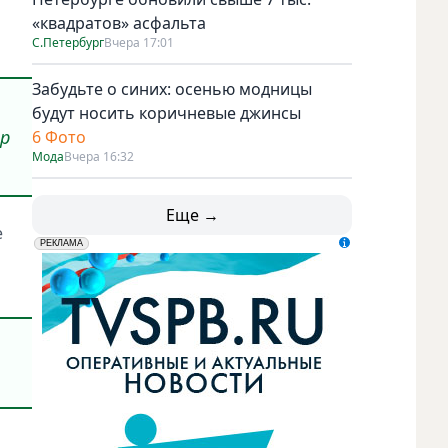
«квадратов» асфальта
С.Петербург
Вчера 17:01
Забудьте о синих: осенью модницы
будут носить коричневые джинсы
др
6 Фото
Мода
Вчера 16:32
Еще →
е
erid: LdtCK5udn
АО "ГАТР", ИНН: 7841320717
РЕКЛАМА