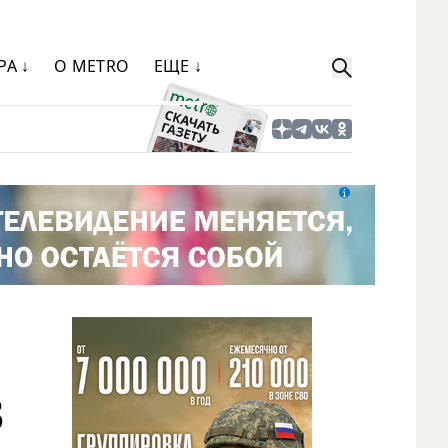
РА ↓
О METRO
ЕЩЕ ↓
8