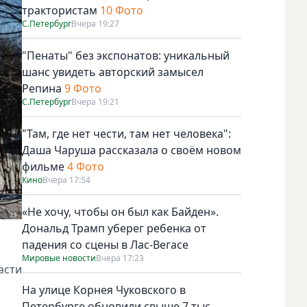
трактористам
10 Фото
С.Петербург
Вчера 19:27
"Пенаты" без экспонатов: уникальный
шанс увидеть авторский замысел
Репина
9 Фото
С.Петербург
Вчера 19:21
"Там, где нет чести, там нет человека":
Даша Чаруша рассказала о своём новом
фильме
4 Фото
Кино
Вчера 17:54
«Не хочу, чтобы он был как Байден».
Дональд Трамп уберег ребенка от
падения со сцены в Лас-Вегасе
Мировые новости
Вчера 17:23
асти
На улице Корнея Чуковского в
Петербурге обновили свыше 7 тыс.