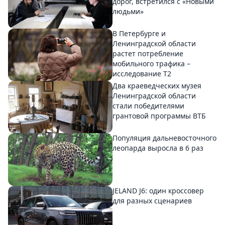
дорог, встретился с «Новыми
людьми»
В Петербурге и
Ленинградской области
растет потребление
мобильного трафика –
исследование T2
Два краеведческих музея
Ленинградской области
стали победителями
грантовой программы ВТБ
Популяция дальневосточного
леопарда выросла в 6 раз
JELAND J6: один кроссовер
для разных сценариев