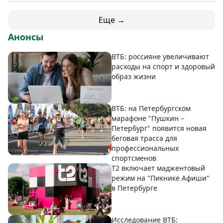
Еще →
Анонсы
ВТБ: россияне увеличивают
расходы на спорт и здоровый
образ жизни
ВТБ: на Петербургском
марафоне "Пушкин –
Петербург" появится новая
беговая трасса для
профессиональных
спортсменов
Т2 включает маджентовый
режим на "Пикнике Афиши"
в Петербурге
Исследование ВТБ: