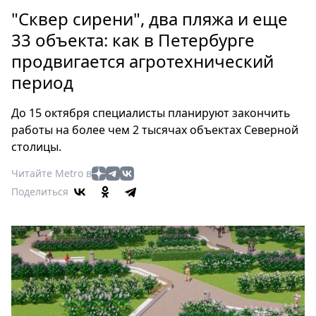
Петербург
"Сквер сирени", два пляжа и еще
Россия
33 объекта: как в Петербурге
Мир
продвигается агротехнический
Здоровье
период
Еда
Туризм
До 15 октября специалисты планируют закончить
Мода
работы на более чем 2 тысячах объектах Северной
Театр
столицы.
Кино
Читайте Metro в
Афиша
Поделиться
Книги
Выставки
Пресс-
релизы
О
Metro
Стримы