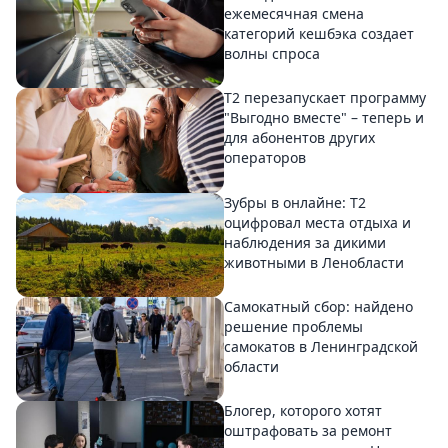
ежемесячная смена
категорий кешбэка создает
волны спроса
Т2 перезапускает программу
"Выгодно вместе" – теперь и
для абонентов других
операторов
Зубры в онлайне: Т2
оцифровал места отдыха и
наблюдения за дикими
животными в Ленобласти
Самокатный сбор: найдено
решение проблемы
самокатов в Ленинградской
области
Блогер, которого хотят
оштрафовать за ремонт