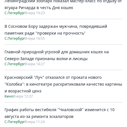
Ленинградский зоопарк показал мастер-класс по отдыху от
ягуара Ричарда в честь Дня кошек
С.Петербург
Вчера 19:23
В Сосновом Бору задержан мужчина, повредивший
памятник ради "проверки на прочность"
С.Петербург
Вчера 16:55
Главной природной угрозой для домашних кошек на
Северо-Западе признаны волки и лисицы
С.Петербург
Вчера 14:27
Красноярский "Луч" отказался от проката нового
"Колобка": в кинотеатре раскритиковали качество картины
и возрастной ценз
Кино
Вчера 12:37
График работы вестибюля "Чкаловской" изменится с 10
августа из-за ремонта эскалаторов
С.Петербург
Вчера 11:24