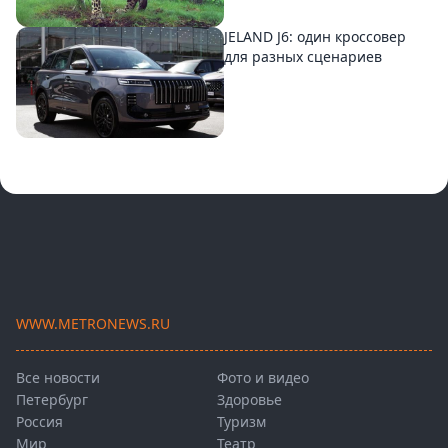
JELAND J6: один кроссовер
для разных сценариев
WWW.METRONEWS.RU
Все новости
Фото и видео
Петербург
Здоровье
Россия
Туризм
Мир
Театр