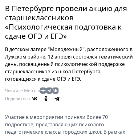
Петербург
В Петербурге провели акцию для
Россия
старшеклассников
Мир
«Психологическая подготовка к
Здоровье
сдаче ОГЭ и ЕГЭ»
Еда
Туризм
В детском лагере "Молодежный", расположенного в
Мода
Лужском районе, 12 апреля состоялся тематический
Театр
день, посвященный психологической поддержке
Кино
старшеклассников из школ Петербурга,
Афиша
готовящихся к сдаче ОГЭ и ЕГЭ.
Книги
Читайте Metro в
Выставки
Поделиться
Пресс-
релизы
Участие в мероприятии приняли более 70
О
подростков, представляющих психолого-
Metro
педагогические классы городских школ. В рамках
Стримы