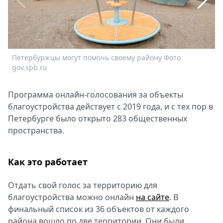
Спецпроекты
Звезды
Выборы
2026
Петербуржцы могут помочь своему району Фото
О
Скачай
gov.spb.ru
К
Metro
Программа онлайн-голосования за объекты
благоустройства действует с 2019 года, и с тех пор в
Петербурге было открыто 283 общественных
пространства.
Как это работает
Отдать свой голос за территорию для
благоустройства можно онлайн
на сайте
. В
финальный список из 36 объектов от каждого
района вошло по две территории. Они были