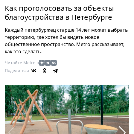
Петербург
Как проголосовать за объекты
Россия
благоустройства в Петербурге
Мир
Здоровье
Каждый петербуржец старше 14 лет может выбрать
Еда
территорию, где хотел бы видеть новое
Туризм
общественное пространство. Metro рассказывает,
Мода
как это сделать.
Театр
Читайте Metro в
Кино
Поделиться
Афиша
Книги
Выставки
Пресс-
релизы
О
Metro
Стримы