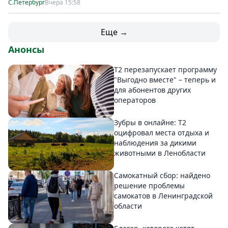
С.Петербург
Вчера 15:58
Еще →
Анонсы
Т2 перезапускает программу
"Выгодно вместе" – теперь и
для абонентов других
операторов
Зубры в онлайне: Т2
оцифровал места отдыха и
наблюдения за дикими
животными в Ленобласти
Самокатный сбор: найдено
решение проблемы
самокатов в Ленинградской
области