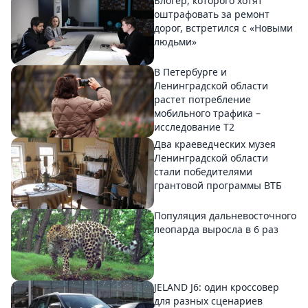
Блогер, которого хотят
оштрафовать за ремонт
дорог, встретился с «Новыми
людьми»
В Петербурге и
Ленинградской области
растет потребление
мобильного трафика –
исследование T2
Два краеведческих музея
Ленинградской области
стали победителями
грантовой программы ВТБ
Популяция дальневосточного
леопарда выросла в 6 раз
JELAND J6: один кроссовер
для разных сценариев