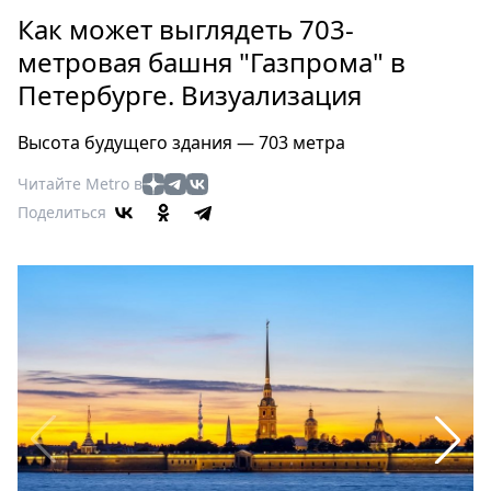
Петербург
Как может выглядеть 703-
Россия
метровая башня "Газпрома" в
Мир
Петербурге. Визуализация
Здоровье
Еда
Высота будущего здания — 703 метра
Туризм
Мода
Читайте Metro в
Поделиться
Театр
Кино
Афиша
Книги
Выставки
Пресс-
релизы
О
Metro
Стримы