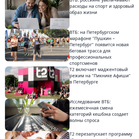
расходы на спорт и здоровый
образ жизни
ВТБ: на Петербургском
марафоне "Пушкин –
Петербург" появится новая
беговая трасса для
профессиональных
спортсменов
Т2 включает маджентовый
режим на "Пикнике Афиши"
в Петербурге
Исследование ВТБ:
ежемесячная смена
категорий кешбэка создает
волны спроса
Т2 перезапускает программу