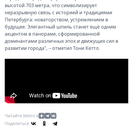
высотой 703 метра, что символизирует
неразрывную связь с историей и традициями
Петербурга: новаторством, устремлением в
будущее. Элегантный шпиль станет ещё одним
акцентом в панораме, сформированной
доминантами различных эпох и движущих сил в
развитии города", – отметил Тони Кеттл.
Читайте Metro в
Поделиться