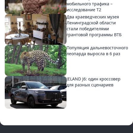
мобильного трафика –
исследование T2
Два краеведческих музея
Ленинградской области
стали победителями
грантовой программы ВТБ
Популяция дальневосточного
леопарда выросла в 6 раз
JELAND J6: один кроссовер
для разных сценариев