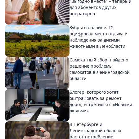
"Выгодно вместе" – теперь и
для абонентов других
операторов
Зубры в онлайне: Т2
оцифровал места отдыха и
наблюдения за дикими
животными в Ленобласти
Самокатный сбор: найдено
решение проблемы
самокатов в Ленинградской
области
Блогер, которого хотят
оштрафовать за ремонт
дорог, встретился с «Новыми
людьми»
В Петербурге и
Ленинградской области
растет потребление