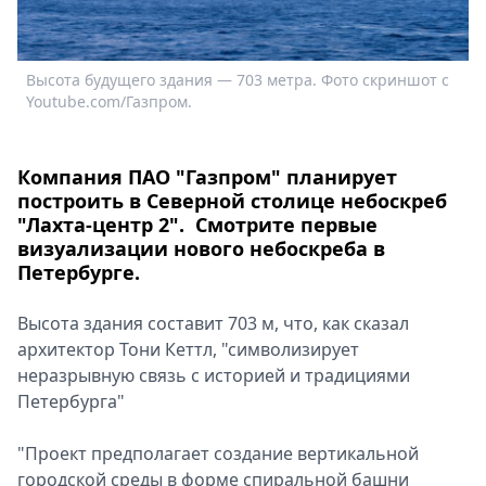
Спецпроекты
Звезды
Выборы
Высота будущего здания — 703 метра. Фото скриншот с
В
2026
Youtube.com/Газпром.
Y
Скачай
Metro
Компания ПАО "Газпром" планирует
построить в Северной столице небоскреб
"Лахта-центр 2". Смотрите первые
визуализации нового небоскреба в
Петербурге.
Высота здания составит 703 м, что, как сказал
архитектор Тони Кеттл, "символизирует
неразрывную связь с историей и традициями
Петербурга"
"Проект предполагает создание вертикальной
городской среды в форме спиральной башни