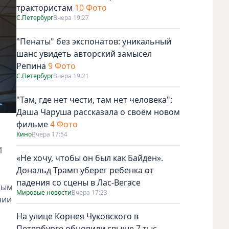
трактористам
10 Фото
С.Петербург
Вчера 19:27
"Пенаты" без экспонатов: уникальный
шанс увидеть авторский замысел
Репина
9 Фото
С.Петербург
Вчера 19:21
"Там, где нет чести, там нет человека":
Даша Чаруша рассказала о своём новом
фильме
4 Фото
Кино
Вчера 17:54
1
«Не хочу, чтобы он был как Байден».
Дональд Трамп уберег ребенка от
падения со сцены в Лас-Вегасе
ным
Мировые новости
Вчера 17:23
нии
На улице Корнея Чуковского в
Петербурге обновили свыше 7 тыс.