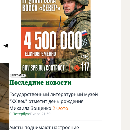
РЕКЛАМА
Социальная реклама
Последние новости
Государственный литературный музей
"ХХ век" отметит день рождения
Михаила Зощенко
2 Фото
С.Петербург
Вчера 21:59
Аисты поднимают настроение