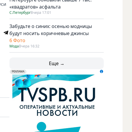
уси
«квадратов» асфальта
С.Петербург
Вчера 17:01
Забудьте о синих: осенью модницы
будут носить коричневые джинсы
6 Фото
Мода
Вчера 16:32
Еще →
erid: LdtCK5udn
АО "ГАТР", ИНН: 7841320717
РЕКЛАМА