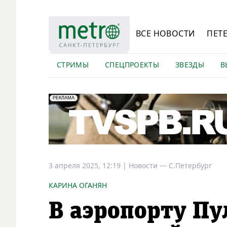
ВСЕ НОВОСТИ
ПЕТ
СТРИМЫ
СПЕЦПРОЕКТЫ
ЗВЕЗДЫ
В
erid: LdtCK5Efv
АО "ГАТР", ИНН: 7841320717
РЕКЛАМА
3 апреля 2025, 12:19
|
Новости —
С.Петербург
КАРИНА ОГАНЯН
В аэропорту Пу