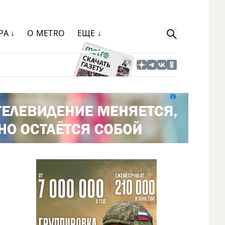
РА ↓
О METRO
ЕЩЕ ↓