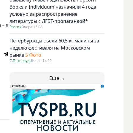
Books и Individuum назначили 4 года
условно за распространение
литературы с ЛГБТ-пропагандой*
 – в
Россия
Вчера 15:08
Петербуржцы съели 60,5 кг малины за
неделю фестиваля на Московском
рынке
5 Фото
С.Петербург
Вчера 14:22
Еще →
erid: LdtCK5udn
АО "ГАТР", ИНН: 7841320717
РЕКЛАМА