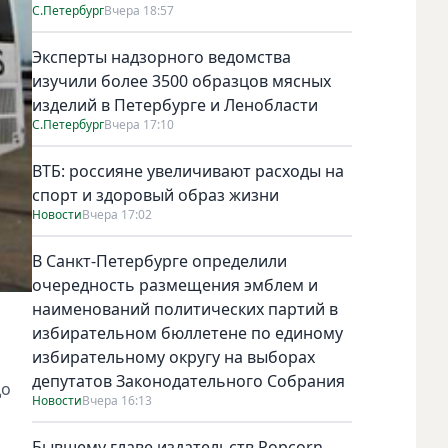
С.Петербург
Вчера 18:57
Эксперты надзорного ведомства
изучили более 3500 образцов мясных
изделий в Петербурге и Ленобласти
С.Петербург
Вчера 17:10
ВТБ: россияне увеличивают расходы на
спорт и здоровый образ жизни
Новости
Вчера 17:02
В Санкт-Петербурге определили
очередность размещения эмблем и
наименований политических партий в
избирательном бюллетене по единому
избирательному округу на выборах
депутатов Законодательного Собрания
до
Новости
Вчера 16:13
Бывшему главе издательств Popcorn