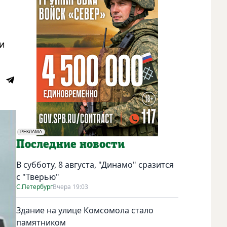
и
РЕКЛАМА
Социальная реклама
Последние новости
В субботу, 8 августа, "Динамо" сразится
с "Тверью"
С.Петербург
Вчера 19:03
Здание на улице Комсомола стало
памятником