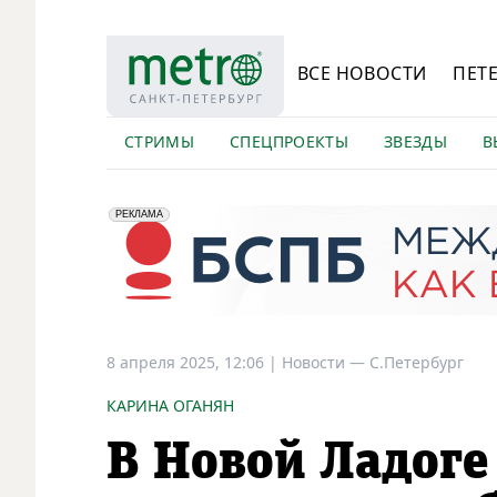
ВСЕ НОВОСТИ
ПЕТ
СТРИМЫ
СПЕЦПРОЕКТЫ
ЗВЕЗДЫ
В
erid: 2VfnxyFybV5
ПАО "Банк "Санкт-Петербург", ИНН: 7831000027
РЕКЛАМА
8 апреля 2025, 12:06
|
Новости —
С.Петербург
КАРИНА ОГАНЯН
В Новой Ладоге