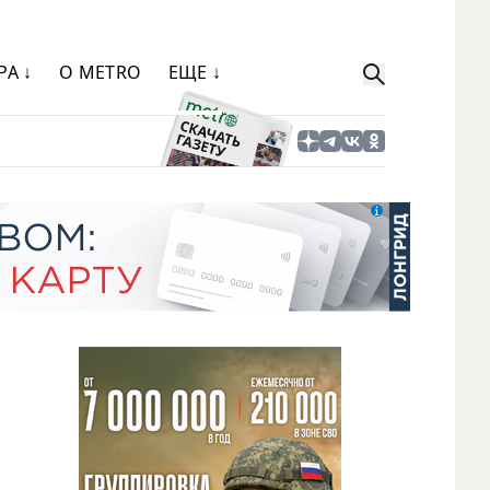
РА ↓
О METRO
ЕЩЕ ↓