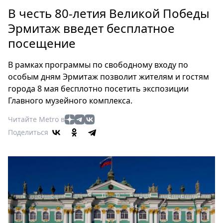
Петербург
В честь 80-летия Великой Победы
Россия
Эрмитаж введет бесплатное
Мир
посещение
Здоровье
Еда
В рамках программы по свободному входу по
Туризм
особым дням Эрмитаж позволит жителям и гостям
Мода
города 8 мая бесплотно посетить экспозиции
Театр
Главного музейного комплекса.
Кино
Читайте Metro в
Афиша
Поделиться
Книги
Выставки
Пресс-
релизы
О
Metro
Стримы