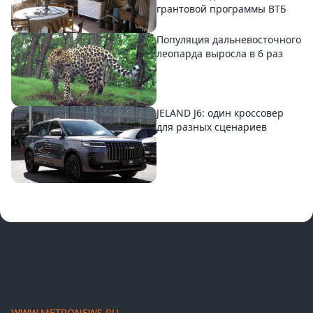
грантовой программы ВТБ
Популяция дальневосточного
леопарда выросла в 6 раз
JELAND J6: один кроссовер
для разных сценариев
WWW.METRONEWS.RU