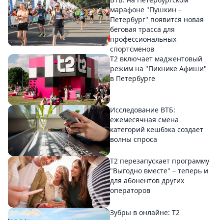
марафоне "Пушкин –
Петербург" появится новая
беговая трасса для
профессиональных
спортсменов
Т2 включает маджентовый
режим на "Пикнике Афиши"
в Петербурге
Исследование ВТБ:
ежемесячная смена
категорий кешбэка создает
волны спроса
Т2 перезапускает программу
"Выгодно вместе" – теперь и
для абонентов других
операторов
Зубры в онлайне: Т2