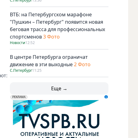
С.Петербург
13:36
ВТБ: на Петербургском марафоне
"Пушкин – Петербург" появится новая
беговая трасса для профессиональных
спортсменов
3 Фото
Новости
12:52
В центре Петербурга ограничат
движение в эти выходные
2 Фото
С.Петербург
11:25
ют:
Еще →
erid: LdtCK5udn
АО "ГАТР", ИНН: 7841320717
РЕКЛАМА