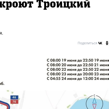
акроют Троицкий
я.
Поделиться