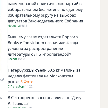
наименований политических партий в
избирательном бюллетене по единому
избирательному округу на выборах
депутатов Законодательного Собрания
Новости
16:13
Бывшему главе издательств Popcorn
Books и Individuum назначили 4 года
условно за распространение
литературы с ЛГБТ-пропагандой*
Россия
15:08
Петербуржцы съели 60,5 кг малины за
неделю фестиваля на Московском
вой
Изменения автобусных маршрутов из-за полного закрытия
рынке
5 Фото
С.Петербург
14:22
ть
В Сестрорецке восстанавливают "Дачу
.
Р. Павлова"