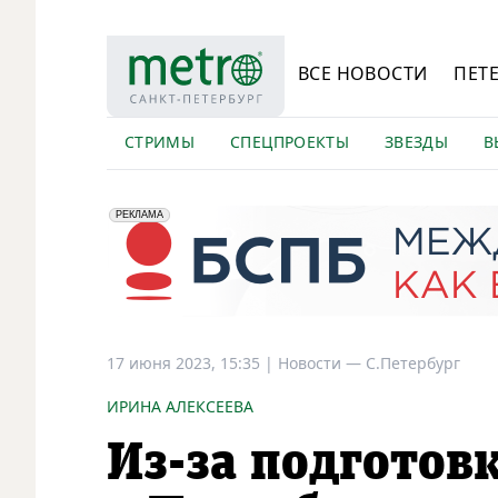
ВСЕ НОВОСТИ
ПЕТ
СТРИМЫ
СПЕЦПРОЕКТЫ
ЗВЕЗДЫ
В
erid: 2VfnxyFybV5
ПАО "Банк "Санкт-Петербург", ИНН: 7831000027
РЕКЛАМА
17 июня 2023, 15:35
|
Новости —
С.Петербург
ИРИНА АЛЕКСЕЕВА
Из-за подготов