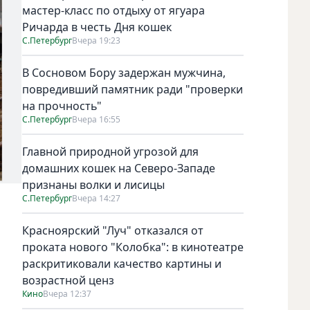
мастер-класс по отдыху от ягуара
Ричарда в честь Дня кошек
С.Петербург
Вчера 19:23
В Сосновом Бору задержан мужчина,
повредивший памятник ради "проверки
на прочность"
С.Петербург
Вчера 16:55
Главной природной угрозой для
домашних кошек на Северо-Западе
признаны волки и лисицы
С.Петербург
Вчера 14:27
Красноярский "Луч" отказался от
проката нового "Колобка": в кинотеатре
раскритиковали качество картины и
возрастной ценз
Кино
Вчера 12:37