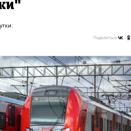
ки"
утки.
Поделиться