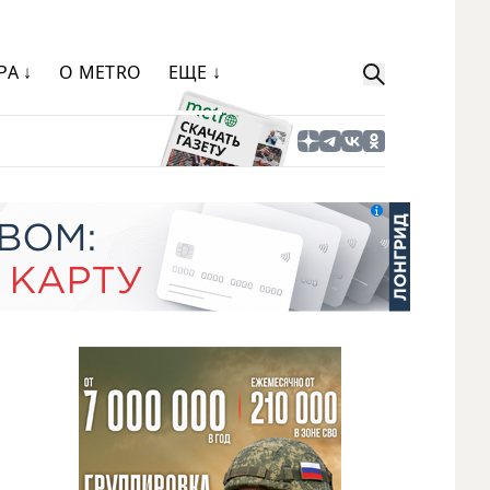
РА ↓
О METRO
ЕЩЕ ↓