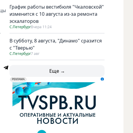
График работы вестибюля "Чкаловской"
ицы
изменится с 10 августа из-за ремонта
эскалаторов
С.Петербург
Вчера 11:24
,
В субботу, 8 августа, "Динамо" сразится
с "Тверью"
С.Петербург
7 авг
Еще →
erid: LdtCK5udn
АО "ГАТР", ИНН: 7841320717
РЕКЛАМА