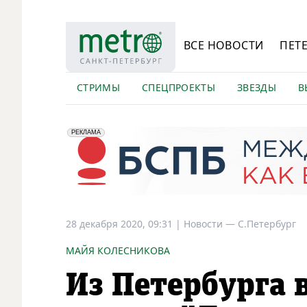
ВСЕ НОВОСТИ
ПЕТ
СТРИМЫ
СПЕЦПРОЕКТЫ
ЗВЕЗДЫ
В
erid: 2VfnxyFybV5
ПАО "Банк "Санкт-Петербург", ИНН: 7831000027
РЕКЛАМА
28 декабря 2020, 09:31
|
Новости —
С.Петербург
МАЙЯ КОЛЕСНИКОВА
Из Петербурга 