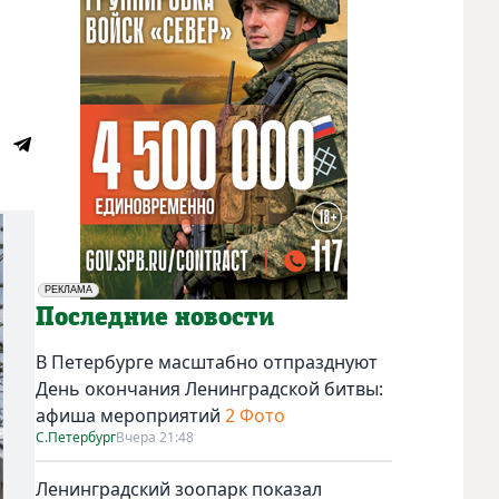
РЕКЛАМА
Социальная реклама
Последние новости
В Петербурге масштабно отпразднуют
День окончания Ленинградской битвы:
афиша мероприятий
2 Фото
С.Петербург
Вчера 21:48
Ленинградский зоопарк показал