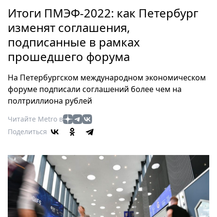
Петербург
Итоги ПМЭФ-2022: как Петербург
Россия
изменят соглашения,
Мир
подписанные в рамках
Здоровье
прошедшего форума
Еда
Туризм
На Петербургском международном экономическом
Мода
форуме подписали соглашений более чем на
Театр
полтриллиона рублей
Кино
Читайте Metro в
Афиша
Поделиться
Книги
Выставки
Пресс-
релизы
О
Metro
Стримы