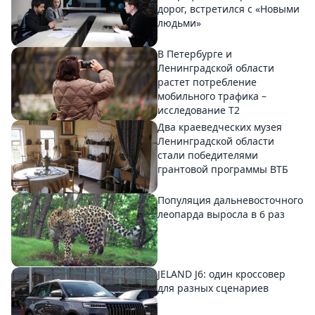
дорог, встретился с «Новыми
людьми»
В Петербурге и
Ленинградской области
растет потребление
мобильного трафика –
исследование T2
Два краеведческих музея
Ленинградской области
стали победителями
грантовой программы ВТБ
Популяция дальневосточного
леопарда выросла в 6 раз
JELAND J6: один кроссовер
для разных сценариев