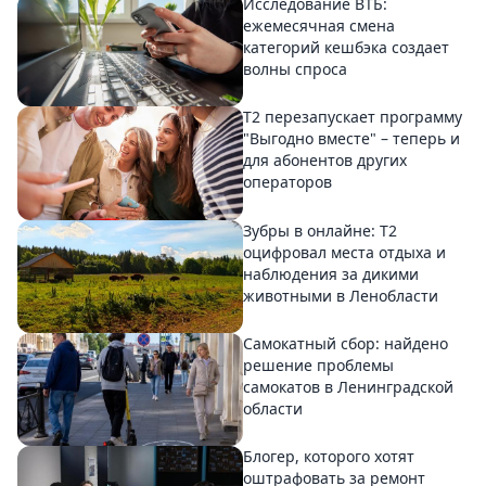
Исследование ВТБ:
ежемесячная смена
категорий кешбэка создает
волны спроса
Т2 перезапускает программу
"Выгодно вместе" – теперь и
для абонентов других
операторов
Зубры в онлайне: Т2
оцифровал места отдыха и
наблюдения за дикими
животными в Ленобласти
Самокатный сбор: найдено
решение проблемы
самокатов в Ленинградской
области
Блогер, которого хотят
оштрафовать за ремонт