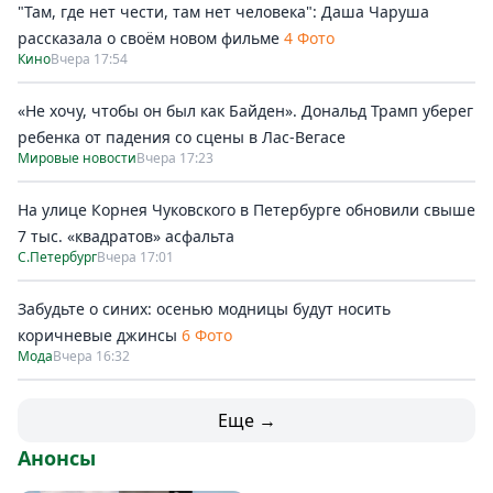
"Там, где нет чести, там нет человека": Даша Чаруша
рассказала о своём новом фильме
4 Фото
Кино
Вчера 17:54
«Не хочу, чтобы он был как Байден». Дональд Трамп уберег
ребенка от падения со сцены в Лас-Вегасе
Мировые новости
Вчера 17:23
На улице Корнея Чуковского в Петербурге обновили свыше
7 тыс. «квадратов» асфальта
С.Петербург
Вчера 17:01
Забудьте о синих: осенью модницы будут носить
коричневые джинсы
6 Фото
Мода
Вчера 16:32
Еще →
Анонсы