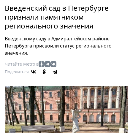
Петербург
Введенский сад в Петербурге
Россия
признали памятником
Мир
регионального значения
Здоровье
Еда
Введенскому саду в Адмиралтейском районе
Туризм
Петербурга присвоили статус регионального
Мода
значения.
Театр
Читайте Metro в
Кино
Поделиться
Афиша
Книги
Выставки
Пресс-
релизы
О
Metro
Стримы