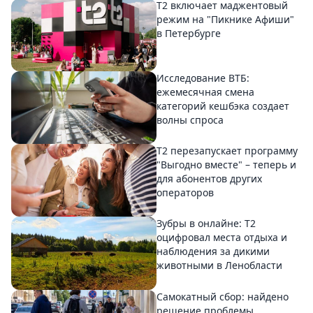
Т2 включает маджентовый
режим на "Пикнике Афиши"
в Петербурге
Исследование ВТБ:
ежемесячная смена
категорий кешбэка создает
волны спроса
Т2 перезапускает программу
"Выгодно вместе" – теперь и
для абонентов других
операторов
Зубры в онлайне: Т2
оцифровал места отдыха и
наблюдения за дикими
животными в Ленобласти
Самокатный сбор: найдено
решение проблемы