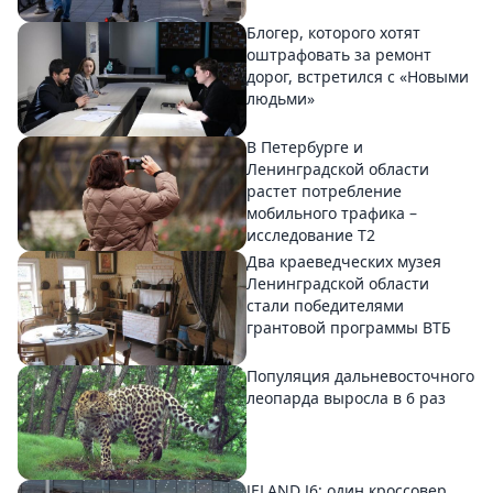
Блогер, которого хотят
оштрафовать за ремонт
дорог, встретился с «Новыми
людьми»
В Петербурге и
Ленинградской области
растет потребление
мобильного трафика –
исследование T2
Два краеведческих музея
Ленинградской области
стали победителями
грантовой программы ВТБ
Популяция дальневосточного
леопарда выросла в 6 раз
JELAND J6: один кроссовер