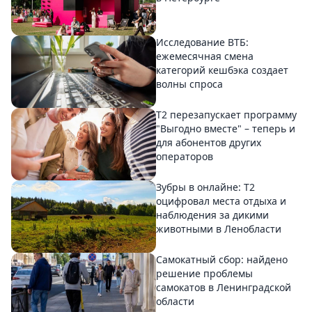
Исследование ВТБ:
ежемесячная смена
категорий кешбэка создает
волны спроса
Т2 перезапускает программу
"Выгодно вместе" – теперь и
для абонентов других
операторов
Зубры в онлайне: Т2
оцифровал места отдыха и
наблюдения за дикими
животными в Ленобласти
Самокатный сбор: найдено
решение проблемы
самокатов в Ленинградской
области