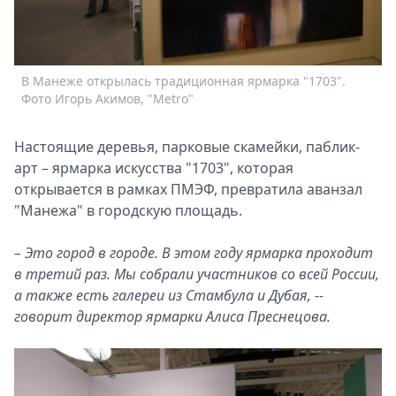
Спецпроекты
Звезды
Выборы
В Манеже открылась традиционная ярмарка "1703".
Н
2026
Фото Игорь Акимов, "Metro"
О
Скачай
Metro
Настоящие деревья, парковые скамейки, паблик-
арт – ярмарка искусства "1703", которая
открывается в рамках ПМЭФ, превратила аванзал
"Манежа" в городскую площадь.
– Это город в городе. В этом году ярмарка проходит
в третий раз. Мы собрали участников со всей России,
а также есть галереи из Стамбула и Дубая, --
говорит директор ярмарки Алиса Преснецова.