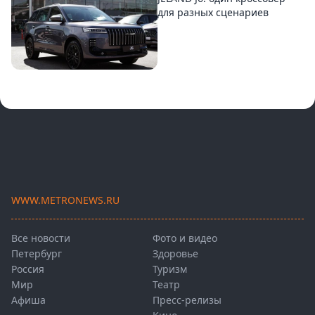
для разных сценариев
WWW.METRONEWS.RU
Все новости
Фото и видео
Петербург
Здоровье
Россия
Туризм
Мир
Театр
Афиша
Пресс-релизы