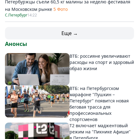
Петербуржцы съели 60,5 кг малины за неделю фестиваля
на Московском рынке
5 Фото
С.Петербург
14:22
Еще →
Анонсы
ВТБ: россияне увеличивают
расходы на спорт и здоровый
образ жизни
ВТБ: на Петербургском
марафоне "Пушкин –
Петербург" появится новая
беговая трасса для
профессиональных
спортсменов
Т2 включает маджентовый
режим на "Пикнике Афиши"
в Петербурге