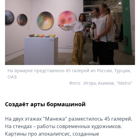
На ярмарке представлено 45 галерей из России, Турции,
ОАЭ.
Фото:
Игорь Акимов, "Metro"
Создаёт арты бормашиной
На двух этажах "Манежа" разместилось 45 галерей.
На стендах – работы современных художников.
Картины про апокалипсис, созданные