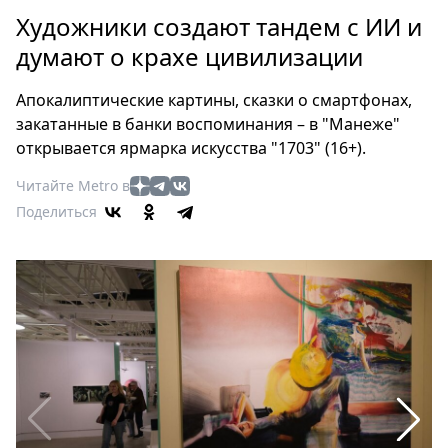
Петербург
Художники создают тандем с ИИ и
Россия
думают о крахе цивилизации
Мир
Здоровье
Апокалиптические картины, сказки о смартфонах,
Еда
закатанные в банки воспоминания – в "Манеже"
Туризм
открывается ярмарка искусства "1703" (16+).
Мода
Читайте Metro в
Театр
Поделиться
Кино
Афиша
Книги
Выставки
Пресс-
релизы
О
Metro
Стримы