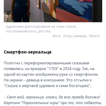
Художники фантазировали на темы сказок,
постапокалипсиса, детства.
Фото:
Игорь Акимов, "Metro"
Смартфон-зеркальце
Полотна с переформатированными сказками
появились на ярмарке "1703" в 2024 году. Так, на
одной из картин изображена рука со смартфоном.
На экране – девица в кокошнике. Это отсылка к
"Сказке о мёртвой царевне и семи богатырях".
– Свет мой, зеркальце, скажи, да всю правду доложи!
Картина "Параллельные игры" про то, что гаджеты,