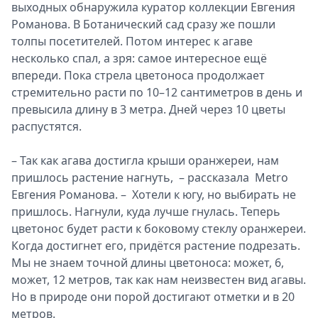
выходных обнаружила куратор коллекции Евгения
Спецпроекты
Романова. В Ботанический сад сразу же пошли
Звезды
толпы посетителей. Потом интерес к агаве
Выборы
несколько спал, а зря: самое интересное ещё
2026
впереди. Пока стрела цветоноса продолжает
Скачай
стремительно расти по 10–12 сантиметров в день и
Metro
превысила длину в 3 метра. Дней через 10 цветы
распустятся.
– Так как агава достигла крыши оранжереи, нам
пришлось растение нагнуть, – рассказала Metro
Евгения Романова. – Хотели к югу, но выбирать не
пришлось. Нагнули, куда лучше гнулась. Теперь
цветонос будет расти к боковому стеклу оранжереи.
Когда достигнет его, придётся растение подрезать.
Мы не знаем точной длины цветоноса: может, 6,
может, 12 метров, так как нам неизвестен вид агавы.
Но в природе они порой достигают отметки и в 20
метров.