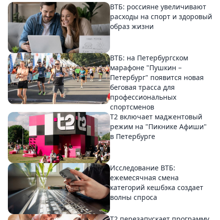
ВТБ: россияне увеличивают
расходы на спорт и здоровый
образ жизни
ВТБ: на Петербургском
марафоне "Пушкин –
Петербург" появится новая
беговая трасса для
профессиональных
спортсменов
Т2 включает маджентовый
режим на "Пикнике Афиши"
в Петербурге
Исследование ВТБ:
ежемесячная смена
категорий кешбэка создает
волны спроса
Т2 перезапускает программу