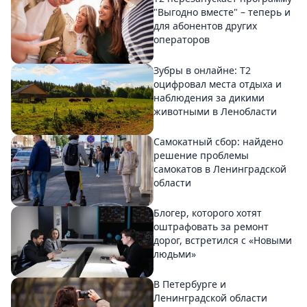
"Выгодно вместе" – теперь и
для абонентов других
операторов
Зубры в онлайне: Т2
оцифровал места отдыха и
наблюдения за дикими
животными в Ленобласти
Самокатный сбор: найдено
решение проблемы
самокатов в Ленинградской
области
Блогер, которого хотят
оштрафовать за ремонт
дорог, встретился с «Новыми
людьми»
В Петербурге и
Ленинградской области