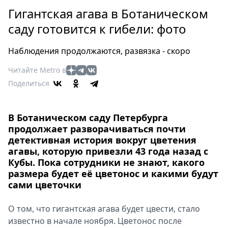
Петербург
Гигантская агава в Ботаническом
Россия
саду готовится к гибели: фото
Мир
Здоровье
Наблюдения продолжаются, развязка - скоро
Еда
Читайте Metro в
Туризм
Поделиться
Мода
Театр
Кино
В Ботаническом саду Петербурга
Афиша
продолжает разворачиваться почти
детективная история вокруг цветения
Книги
агавы, которую привезли 43 года назад с
Выставки
Кубы. Пока сотрудники не знают, какого
Пресс-
размера будет её цветонос и какими будут
сами цветочки
релизы
О
О том, что гигантская агава будет цвести, cтало
Metro
известно в начале ноября. Цветонос после
Стримы