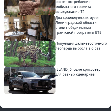
растет потребление
мобильного трафика –
исследование T2
Два краеведческих музея
Ленинградской области
стали победителями
грантовой программы ВТБ
Популяция дальневосточного
леопарда выросла в 6 раз
JELAND J6: один кроссовер
для разных сценариев