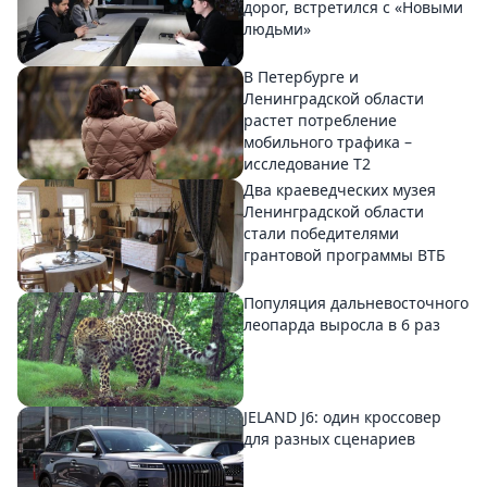
дорог, встретился с «Новыми
людьми»
В Петербурге и
Ленинградской области
растет потребление
мобильного трафика –
исследование T2
Два краеведческих музея
Ленинградской области
стали победителями
грантовой программы ВТБ
Популяция дальневосточного
леопарда выросла в 6 раз
JELAND J6: один кроссовер
для разных сценариев