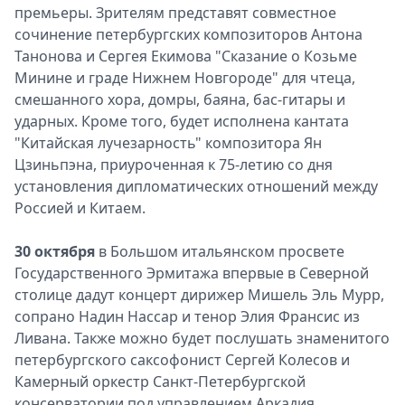
премьеры. Зрителям представят совместное
сочинение петербургских композиторов Антона
Танонова и Сергея Екимова "Сказание о Козьме
Минине и граде Нижнем Новгороде" для чтеца,
смешанного хора, домры, баяна, бас-гитары и
ударных. Кроме того, будет исполнена кантата
"Китайская лучезарность" композитора Ян
Цзиньпэна, приуроченная к 75-летию со дня
установления дипломатических отношений между
Россией и Китаем.
30 октября
в Большом итальянском просвете
Государственного Эрмитажа впервые в Северной
столице дадут концерт дирижер Мишель Эль Мурр,
сопрано Надин Нассар и тенор Элия Франсис из
Ливана. Также можно будет послушать знаменитого
петербургского саксофонист Сергей Колесов и
Камерный оркестр Санкт-Петербургской
консерватории под управлением Аркадия