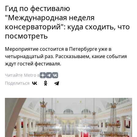
Петербург
Гид по фестивалю
Россия
"Международная неделя
Мир
консерваторий": куда сходить, что
Здоровье
посмотреть
Еда
Туризм
Мероприятие состоится в Петербурге уже в
Мода
четырнадцатый раз. Рассказываем, какие события
Театр
ждут гостей фестиваля.
Кино
Читайте Metro в
Афиша
Поделиться
Книги
Выставки
Пресс-
релизы
О
Metro
Стримы