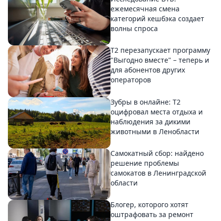
ежемесячная смена
категорий кешбэка создает
волны спроса
Т2 перезапускает программу
"Выгодно вместе" – теперь и
для абонентов других
операторов
Зубры в онлайне: Т2
оцифровал места отдыха и
наблюдения за дикими
животными в Ленобласти
Самокатный сбор: найдено
решение проблемы
самокатов в Ленинградской
области
Блогер, которого хотят
оштрафовать за ремонт