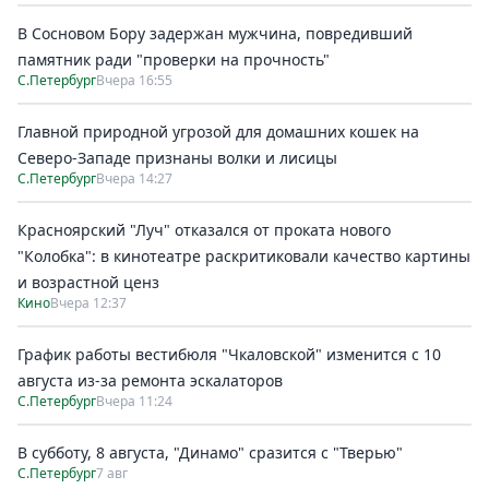
В Сосновом Бору задержан мужчина, повредивший
памятник ради "проверки на прочность"
С.Петербург
Вчера 16:55
Главной природной угрозой для домашних кошек на
Северо-Западе признаны волки и лисицы
С.Петербург
Вчера 14:27
Красноярский "Луч" отказался от проката нового
"Колобка": в кинотеатре раскритиковали качество картины
и возрастной ценз
Кино
Вчера 12:37
График работы вестибюля "Чкаловской" изменится с 10
августа из-за ремонта эскалаторов
С.Петербург
Вчера 11:24
В субботу, 8 августа, "Динамо" сразится с "Тверью"
С.Петербург
7 авг