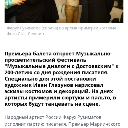
Спецпроекты
Звезды
Выборы
2026
Фарух Рузиматов (справа) во время примерки костюма.
А
Скачай
Фото Стас Левшин
д
Metro
Премьера балета откроет Музыкально-
просветительский фестиваль
"Музыкальные диалоги с Достоевским" к
200-летию со дня рождения писателя.
Специально для этой постановки
художник Иван Глазунов нарисовал
эскизы костюмов и декораций. На днях
артисты примерили сюртуки и пальто, в
которых будут танцевать на сцене.
Народный артист России Фарух Рузиматов
исполнит партию писателя. Премьер Мариинского