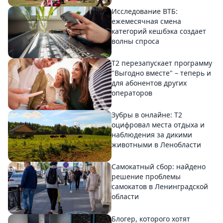
Исследование ВТБ:
ежемесячная смена
категорий кешбэка создает
волны спроса
Т2 перезапускает программу
"Выгодно вместе" – теперь и
для абонентов других
операторов
Зубры в онлайне: Т2
оцифровал места отдыха и
наблюдения за дикими
животными в Ленобласти
Самокатный сбор: найдено
решение проблемы
самокатов в Ленинградской
области
Блогер, которого хотят