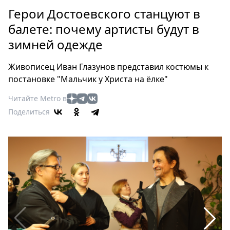
Петербург
Герои Достоевского станцуют в
Россия
балете: почему артисты будут в
Мир
зимней одежде
Здоровье
Еда
Живописец Иван Глазунов представил костюмы к
Туризм
постановке "Мальчик у Христа на ёлке"
Мода
Читайте Metro в
Театр
Поделиться
Кино
Афиша
Книги
Выставки
Пресс-
релизы
О
Metro
Стримы