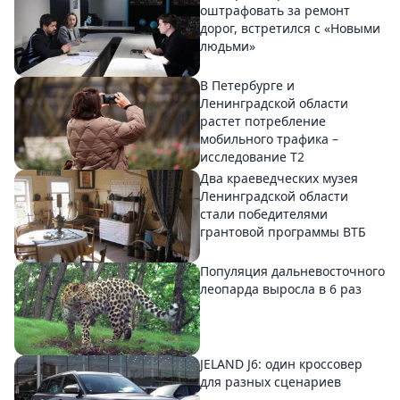
оштрафовать за ремонт
дорог, встретился с «Новыми
людьми»
В Петербурге и
Ленинградской области
растет потребление
мобильного трафика –
исследование T2
Два краеведческих музея
Ленинградской области
стали победителями
грантовой программы ВТБ
Популяция дальневосточного
леопарда выросла в 6 раз
JELAND J6: один кроссовер
для разных сценариев