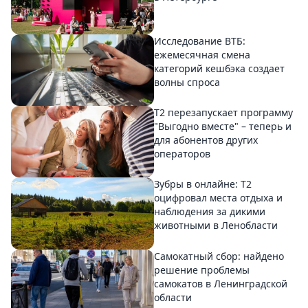
Исследование ВТБ:
ежемесячная смена
категорий кешбэка создает
волны спроса
Т2 перезапускает программу
"Выгодно вместе" – теперь и
для абонентов других
операторов
Зубры в онлайне: Т2
оцифровал места отдыха и
наблюдения за дикими
животными в Ленобласти
Самокатный сбор: найдено
решение проблемы
самокатов в Ленинградской
области