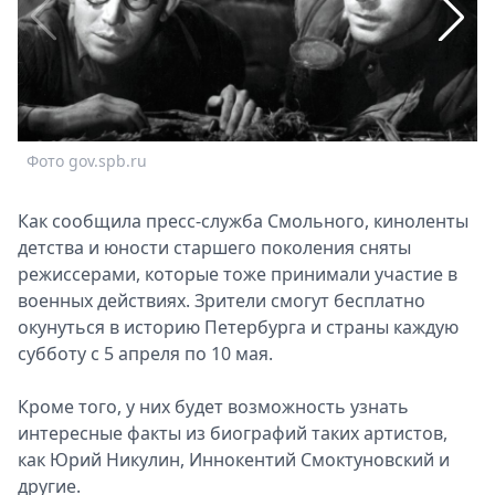
Спецпроекты
Звезды
Выборы
2026
Скачай
Metro
Фото gov.spb.ru
Ф
Как сообщила пресс-служба Смольного, киноленты
детства и юности старшего поколения сняты
режиссерами, которые тоже принимали участие в
военных действиях. Зрители смогут бесплатно
окунуться в историю Петербурга и страны каждую
субботу с 5 апреля по 10 мая.
Кроме того, у них будет возможность узнать
интересные факты из биографий таких артистов,
как Юрий Никулин, Иннокентий Смоктуновский и
другие.