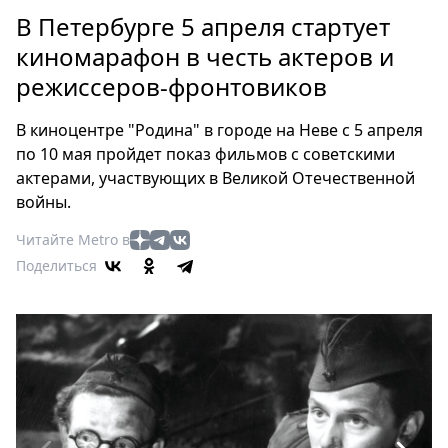
Петербург
В Петербурге 5 апреля стартует
Россия
киномарафон в честь актеров и
Мир
режиссеров-фронтовиков
Здоровье
Еда
В киноцентре "Родина" в городе на Неве с 5 апреля
Туризм
по 10 мая пройдет показ фильмов с советскими
Мода
актерами, участвующих в Великой Отечественной
Театр
войны.
Кино
Читайте Metro в
Афиша
Поделиться
Книги
Выставки
Пресс-
релизы
О
Metro
Стримы