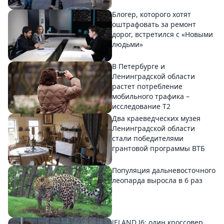
Блогер, которого хотят
оштрафовать за ремонт
дорог, встретился с «Новыми
людьми»
В Петербурге и
Ленинградской области
растет потребление
мобильного трафика –
исследование T2
Два краеведческих музея
Ленинградской области
стали победителями
грантовой программы ВТБ
Популяция дальневосточного
леопарда выросла в 6 раз
JELAND J6: один кроссовер