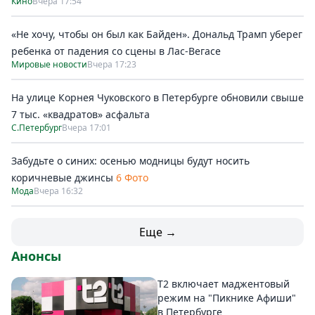
Кино
Вчера 17:54
«Не хочу, чтобы он был как Байден». Дональд Трамп уберег
ребенка от падения со сцены в Лас-Вегасе
Мировые новости
Вчера 17:23
На улице Корнея Чуковского в Петербурге обновили свыше
7 тыс. «квадратов» асфальта
С.Петербург
Вчера 17:01
Забудьте о синих: осенью модницы будут носить
коричневые джинсы
6 Фото
Мода
Вчера 16:32
Еще →
Анонсы
Т2 включает маджентовый
режим на "Пикнике Афиши"
в Петербурге