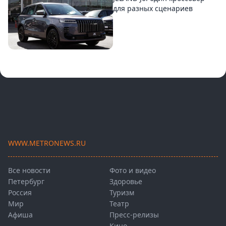
для разных сценариев
WWW.METRONEWS.RU
Все новости
Фото и видео
Петербург
Здоровье
Россия
Туризм
Мир
Театр
Афиша
Пресс-релизы
Кино