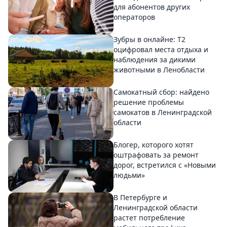
для абонентов других
операторов
Зубры в онлайне: Т2
оцифровал места отдыха и
наблюдения за дикими
животными в Ленобласти
Самокатный сбор: найдено
решение проблемы
самокатов в Ленинградской
области
Блогер, которого хотят
оштрафовать за ремонт
дорог, встретился с «Новыми
людьми»
В Петербурге и
Ленинградской области
растет потребление