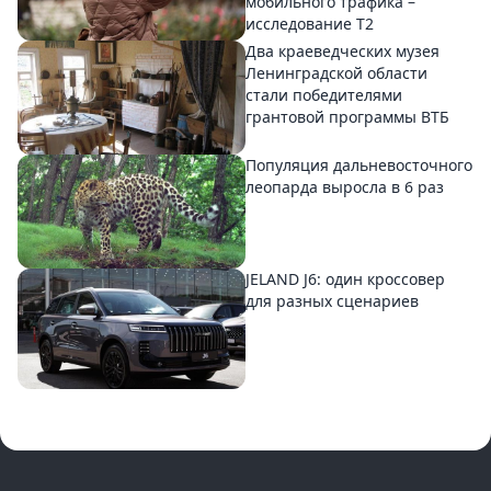
мобильного трафика –
исследование T2
Два краеведческих музея
Ленинградской области
стали победителями
грантовой программы ВТБ
Популяция дальневосточного
леопарда выросла в 6 раз
JELAND J6: один кроссовер
для разных сценариев