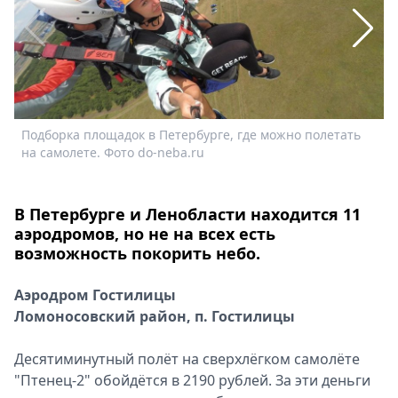
Спецпроекты
Звезды
Выборы
2026
Скачай
П
Metro
н
Подборка площадок в Петербурге, где можно полетать
на самолете. Фото do-neba.ru
В Петербурге и Ленобласти находится 11
аэродромов, но не на всех есть
возможность покорить небо.
Аэродром Гостилицы
Ломоносовский район, п. Гостилицы
Десятиминутный полёт на сверхлёгком самолёте
"Птенец-2" обойдётся в 2190 рублей. За эти деньги