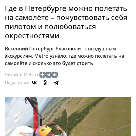
Петербург
Где в Петербурге можно полетать
Россия
на самолёте – почувствовать себя
Мир
пилотом и полюбоваться
Здоровье
окрестностями
Еда
Туризм
Весенний Петербург благоволит к воздушным
Мода
экскурсиям. Metro узнало, где можно полетать на
Театр
самолёте и сколько это будет стоить
Кино
Читайте Metro в
Афиша
Поделиться
Книги
Выставки
Пресс-
релизы
О
Metro
Стримы