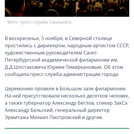
Спецпроекты
Звезды
Выборы
Фото: пресс-служба Смольного.
2026
Скачай
В воскресенье, 5 ноября, в Северной столице
Metro
простились с дирижером, народным артистом СССР,
художественным руководителем Санкт-
Петербургской академической филармонии им.
Д.Д.Шостаковича Юрием Темиркановым. Об этом
сообщила пресс-служба администрации города.
Церемонию провели в Большом зале филармонии.
На ней присутствовали несколько десятков человек,
а также губернатор Александр Беглов, спикер ЗакСа
Александр Бельский, генеральный директор
Эрмитажа Михаил Пиотровский и другие.