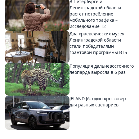
В Петербурге и
Ленинградской области
растет потребление
мобильного трафика –
исследование T2
Два краеведческих музея
Ленинградской области
стали победителями
грантовой программы ВТБ
Популяция дальневосточного
леопарда выросла в 6 раз
JELAND J6: один кроссовер
для разных сценариев