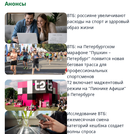
Анонсы
ВТБ: россияне увеличивают
расходы на спорт и здоровый
образ жизни
ВТБ: на Петербургском
марафоне "Пушкин –
Петербург" появится новая
беговая трасса для
профессиональных
спортсменов
Т2 включает маджентовый
режим на "Пикнике Афиши"
в Петербурге
Исследование ВТБ:
ежемесячная смена
категорий кешбэка создает
волны спроса