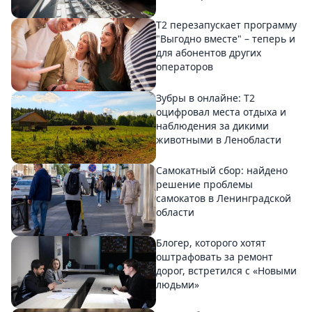
Т2 перезапускает программу
"Выгодно вместе" – теперь и
для абонентов других
операторов
Зубры в онлайне: Т2
оцифровал места отдыха и
наблюдения за дикими
животными в Ленобласти
Самокатный сбор: найдено
решение проблемы
самокатов в Ленинградской
области
Блогер, которого хотят
оштрафовать за ремонт
дорог, встретился с «Новыми
людьми»