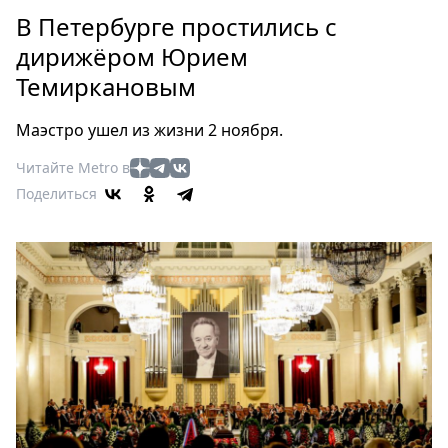
Петербург
В Петербурге простились с
Россия
дирижёром Юрием
Мир
Темиркановым
Здоровье
Еда
Маэстро ушел из жизни 2 ноября.
Туризм
Мода
Читайте Metro в
Поделиться
Театр
Кино
Афиша
Книги
Выставки
Пресс-
релизы
О
Metro
Стримы