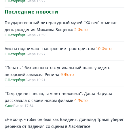
С.Петербург
Вчера 15:22
Последние новости
Государственный литературный музей "ХХ век" отметит
день рождения Михаила Зощенко
2 Фото
С.Петербург
Вчера 21:59
Аисты поднимают настроение трактористам
10 Фото
С.Петербург
Вчера 19:27
"Пенаты" без экспонатов: уникальный шанс увидеть
авторский замысел Репина
9 Фото
С.Петербург
Вчера 19:21
"Там, где нет чести, там нет человека": Даша Чаруша
рассказала о своём новом фильме
4 Фото
Кино
Вчера 17:54
«Не хочу, чтобы он был как Байден». Дональд Трамп уберег
ребенка от падения со сцены в Лас-Вегасе