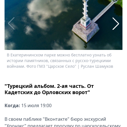
Спецпроекты
Звезды
Выборы
2026
Скачай
Metro
В Екатерининском парке можно бесплатно узнать об
В
истории памятников, связанных с русско-турецкими
н
войнами. Фото ГМЗ "Царское Село" | Руслан Шамуков
"Турецкий альбом. 2-ая часть. От
Кадетских до Орловских ворот"
Когда:
15 июля 19:00
В своем паблике "Вконтакте" бюро экскурсий
"Хронэкс" предлагает прогулку по царскосельскому