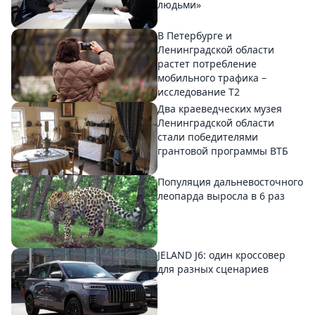
людьми»
В Петербурге и
Ленинградской области
растет потребление
мобильного трафика –
исследование T2
Два краеведческих музея
Ленинградской области
стали победителями
грантовой программы ВТБ
Популяция дальневосточного
леопарда выросла в 6 раз
JELAND J6: один кроссовер
для разных сценариев