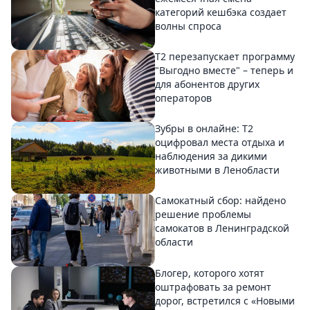
категорий кешбэка создает
волны спроса
Т2 перезапускает программу
"Выгодно вместе" – теперь и
для абонентов других
операторов
Зубры в онлайне: Т2
оцифровал места отдыха и
наблюдения за дикими
животными в Ленобласти
Самокатный сбор: найдено
решение проблемы
самокатов в Ленинградской
области
Блогер, которого хотят
оштрафовать за ремонт
дорог, встретился с «Новыми