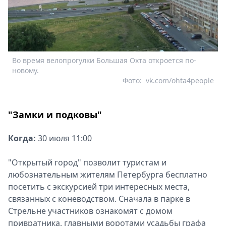
Во время велопрогулки Большая Охта откроется по-
новому.
Фото:
vk.com/ohta4people
"Замки и подковы"
Когда:
30 июля 11:00
"Открытый город" позволит туристам и
любознательным жителям Петербурга бесплатно
посетить с экскурсией три интересных места,
связанных с коневодством. Сначала в парке в
Стрельне участников ознакомят с домом
привратника, главными воротами усадьбы графа