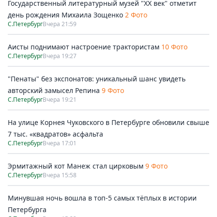
Государственный литературный музей "ХХ век" отметит
день рождения Михаила Зощенко
2 Фото
С.Петербург
Вчера 21:59
Аисты поднимают настроение трактористам
10 Фото
С.Петербург
Вчера 19:27
"Пенаты" без экспонатов: уникальный шанс увидеть
авторский замысел Репина
9 Фото
С.Петербург
Вчера 19:21
На улице Корнея Чуковского в Петербурге обновили свыше
7 тыс. «квадратов» асфальта
С.Петербург
Вчера 17:01
Эрмитажный кот Манеж стал цирковым
9 Фото
С.Петербург
Вчера 15:58
Минувшая ночь вошла в топ-5 самых тёплых в истории
Петербурга