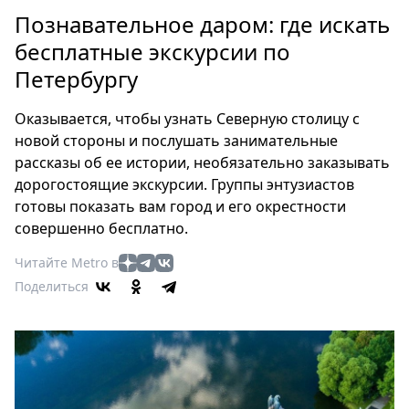
Петербург
Познавательное даром: где искать
Россия
бесплатные экскурсии по
Мир
Петербургу
Здоровье
Еда
Оказывается, чтобы узнать Северную столицу с
Туризм
новой стороны и послушать занимательные
Мода
рассказы об ее истории, необязательно заказывать
Театр
дорогостоящие экскурсии. Группы энтузиастов
Кино
готовы показать вам город и его окрестности
совершенно бесплатно.
Афиша
Книги
Читайте Metro в
Выставки
Поделиться
Пресс-
релизы
О
Metro
Стримы