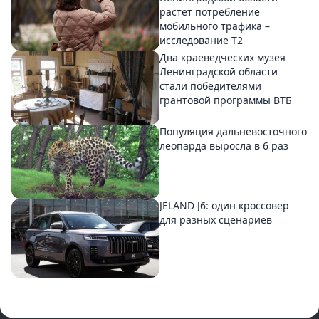
растет потребление
мобильного трафика –
исследование T2
Два краеведческих музея
Ленинградской области
стали победителями
грантовой программы ВТБ
Популяция дальневосточного
леопарда выросла в 6 раз
JELAND J6: один кроссовер
для разных сценариев