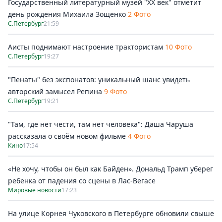
Государственный литературный музей "ХХ век" отметит
день рождения Михаила Зощенко
2 Фото
С.Петербург
21:59
Аисты поднимают настроение трактористам
10 Фото
С.Петербург
19:27
"Пенаты" без экспонатов: уникальный шанс увидеть
авторский замысел Репина
9 Фото
С.Петербург
19:21
"Там, где нет чести, там нет человека": Даша Чаруша
рассказала о своём новом фильме
4 Фото
Кино
17:54
«Не хочу, чтобы он был как Байден». Дональд Трамп уберег
ребенка от падения со сцены в Лас-Вегасе
Мировые новости
17:23
На улице Корнея Чуковского в Петербурге обновили свыше