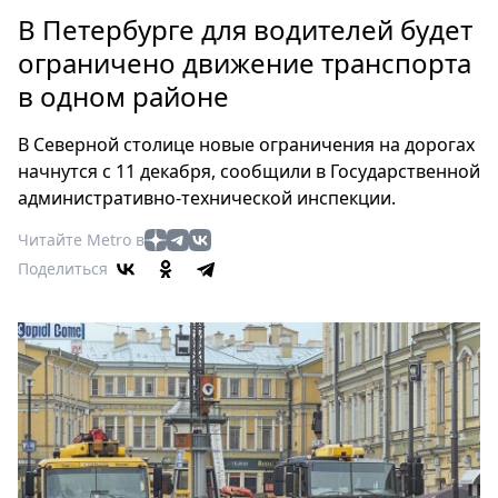
Петербург
В Петербурге для водителей будет
Россия
ограничено движение транспорта
Мир
в одном районе
Здоровье
Еда
В Северной столице новые ограничения на дорогах
Туризм
начнутся с 11 декабря, сообщили в Государственной
Мода
административно-технической инспекции.
Театр
Читайте Metro в
Кино
Поделиться
Афиша
Книги
Выставки
Пресс-
релизы
О
Metro
Стримы