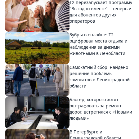
Т2 перезапускает программу
"Выгодно вместе" – теперь и
для абонентов других
операторов
Зубры в онлайне: Т2
оцифровал места отдыха и
наблюдения за дикими
животными в Ленобласти
Самокатный сбор: найдено
решение проблемы
самокатов в Ленинградской
области
Блогер, которого хотят
оштрафовать за ремонт
дорог, встретился с «Новыми
людьми»
В Петербурге и
Ленинградской области