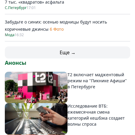
7 тыс. «квадратов» асфальта
С.Петербург
17:01
Забудьте о синих: осенью модницы будут носить
коричневые джинсы
6 Фото
Мода
16:32
Еще →
Анонсы
Т2 включает маджентовый
режим на "Пикнике Афиши"
в Петербурге
Исследование ВТБ:
ежемесячная смена
категорий кешбэка создает
волны спроса