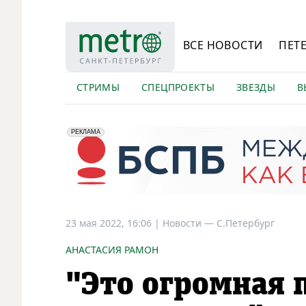
ВСЕ НОВОСТИ
ПЕТ
СТРИМЫ
СПЕЦПРОЕКТЫ
ЗВЕЗДЫ
В
erid: 2VfnxyFybV5
ПАО "Банк "Санкт-Петербург", ИНН: 7831000027
РЕКЛАМА
23 мая 2022, 16:06
|
Новости —
С.Петербург
АНАСТАСИЯ РАМОН
"Это огромная 