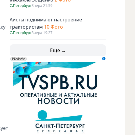
С.Петербург
Вчера 21:59
Аисты поднимают настроение
жку
трактористам
10 Фото
С.Петербург
Вчера 19:27
Еще →
erid: LdtCK5udn
АО "ГАТР", ИНН: 7841320717
РЕКЛАМА
вует