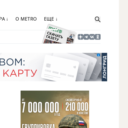
РА ↓
О METRO
ЕЩЕ ↓