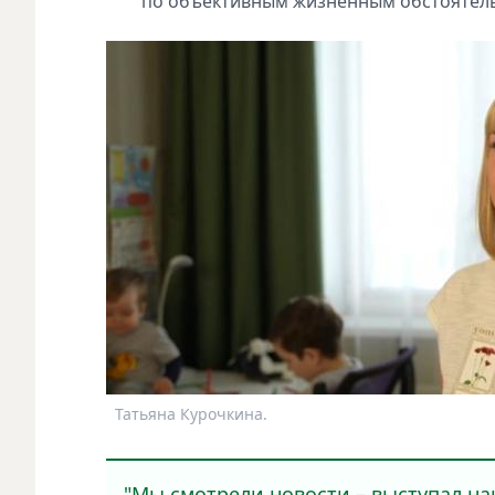
по объективным жизненным обстоятел
Татьяна Курочкина.
"Мы смотрели новости – выступал н