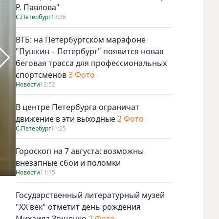
Р. Павлова"
С.Петербург
13:36
ВТБ: на Петербургском марафоне
"Пушкин – Петербург" появится новая
беговая трасса для профессиональных
спортсменов
3 Фото
Новости
12:52
В центре Петербурга ограничат
движение в эти выходные
2 Фото
С.Петербург
11:25
Гороскоп на 7 августа: возможны
внезапные сбои и поломки
Новости
11:15
Семьи с детьми получат выплаты. Фото Предоставлено ЦУ
Государственный литературный музей
"ХХ век" отметит день рождения
Михаила Зощенко
2 Фото