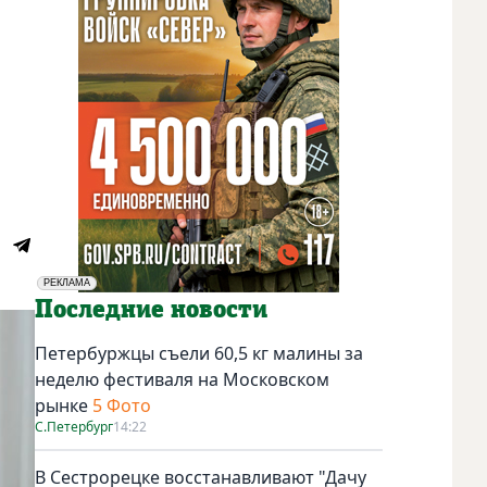
РЕКЛАМА
Социальная реклама
Последние новости
Петербуржцы съели 60,5 кг малины за
неделю фестиваля на Московском
рынке
5 Фото
С.Петербург
14:22
В Сестрорецке восстанавливают "Дачу