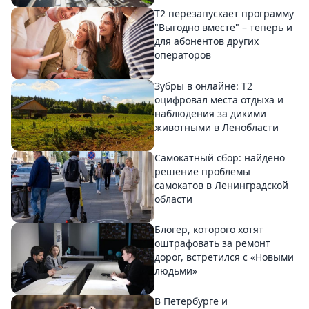
Т2 перезапускает программу
"Выгодно вместе" – теперь и
для абонентов других
операторов
Зубры в онлайне: Т2
оцифровал места отдыха и
наблюдения за дикими
животными в Ленобласти
Самокатный сбор: найдено
решение проблемы
самокатов в Ленинградской
области
Блогер, которого хотят
оштрафовать за ремонт
дорог, встретился с «Новыми
людьми»
В Петербурге и