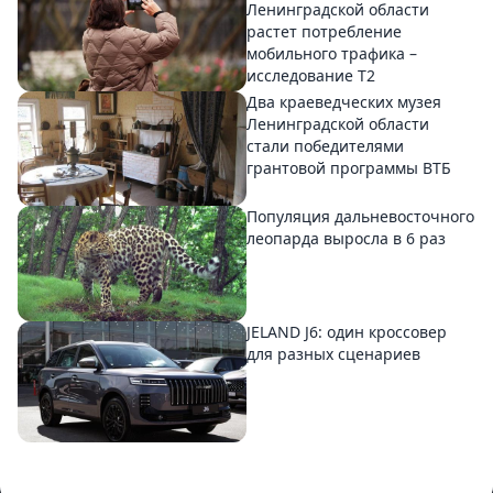
Ленинградской области
растет потребление
мобильного трафика –
исследование T2
Два краеведческих музея
Ленинградской области
стали победителями
грантовой программы ВТБ
Популяция дальневосточного
леопарда выросла в 6 раз
JELAND J6: один кроссовер
для разных сценариев