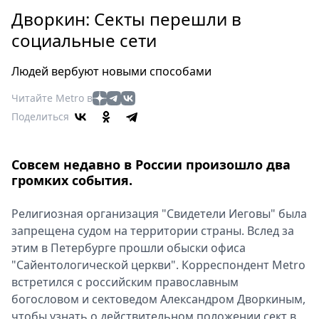
Петербург
Дворкин: Секты перешли в
Россия
социальные сети
Мир
Здоровье
Людей вербуют новыми способами
Еда
Читайте Metro в
Туризм
Поделиться
Мода
Театр
Кино
Совсем недавно в России произошло два
Афиша
громких события.
Книги
Религиозная организация "Свидетели Иеговы" была
Выставки
запрещена судом на территории страны. Вслед за
Пресс-
этим в Петербурге прошли обыски офиса
релизы
"Сайентологической церкви". Корреспондент Metro
О
встретился с российским православным
Metro
богословом и сектоведом Александром Дворкиным,
чтобы узнать о действительном положении сект в
Стримы