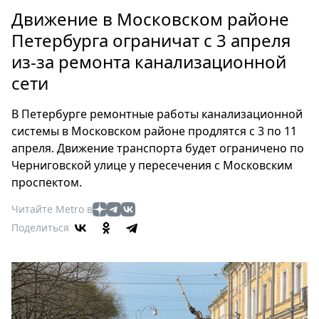
Петербург
Движение в Московском районе
Россия
Петербурга ограничат с 3 апреля
Мир
из-за ремонта канализационной
Здоровье
сети
Еда
Туризм
В Петербурге ремонтные работы канализационной
Мода
системы в Московском районе продлятся с 3 по 11
Театр
апреля. Движение транспорта будет ограничено по
Кино
Черниговской улице у пересечения с Московским
Афиша
проспектом.
Книги
Читайте Metro в
Выставки
Поделиться
Пресс-
релизы
О
Metro
Стримы