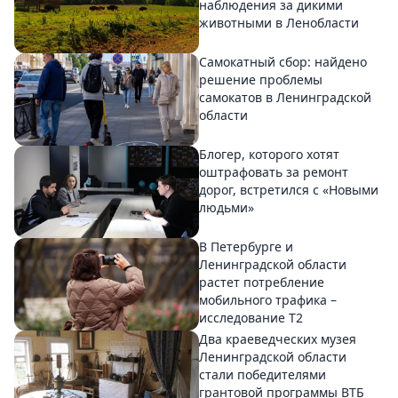
наблюдения за дикими
животными в Ленобласти
Самокатный сбор: найдено
решение проблемы
самокатов в Ленинградской
области
Блогер, которого хотят
оштрафовать за ремонт
дорог, встретился с «Новыми
людьми»
В Петербурге и
Ленинградской области
растет потребление
мобильного трафика –
исследование T2
Два краеведческих музея
Ленинградской области
стали победителями
грантовой программы ВТБ