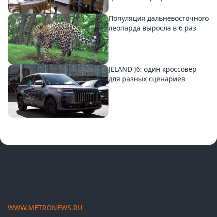
Популяция дальневосточного
леопарда выросла в 6 раз
JELAND J6: один кроссовер
для разных сценариев
WWW.METRONEWS.RU