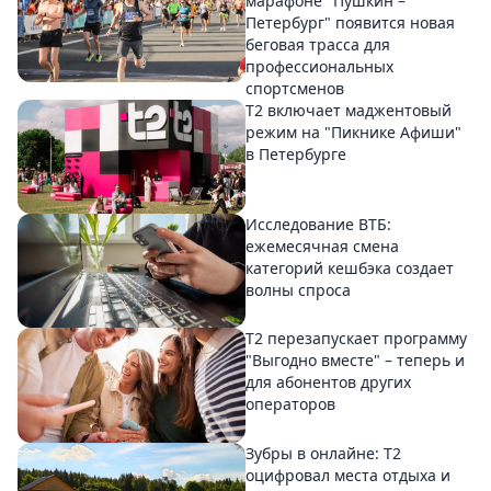
марафоне "Пушкин –
Петербург" появится новая
беговая трасса для
профессиональных
спортсменов
Т2 включает маджентовый
режим на "Пикнике Афиши"
в Петербурге
Исследование ВТБ:
ежемесячная смена
категорий кешбэка создает
волны спроса
Т2 перезапускает программу
"Выгодно вместе" – теперь и
для абонентов других
операторов
Зубры в онлайне: Т2
оцифровал места отдыха и